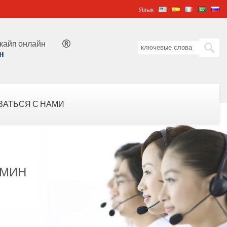
Язык
кайп онлайн

н
ЗАТЬСЯ С НАМИ
 МИН