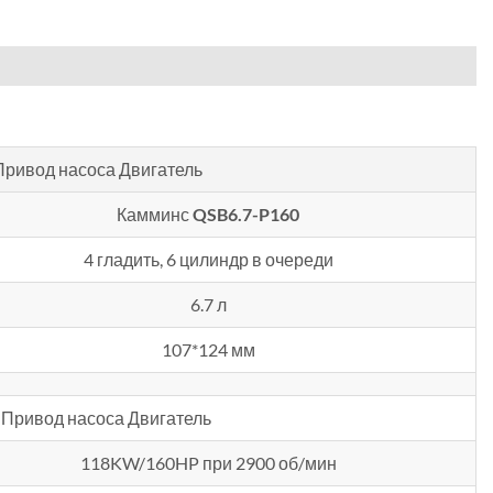
Привод насоса Двигатель
Камминс
QSB6.7-P160
4 гладить, 6 цилиндр в очереди
6.7 л
107*124 мм
Привод насоса Двигатель
118KW/160HP при 2900 об/мин