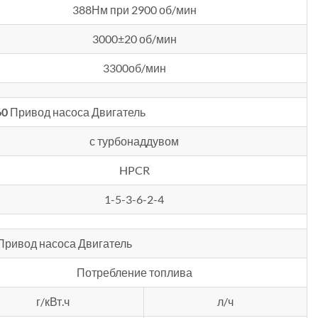
388Нм при 2900 об/мин
3000±20 об/мин
3300об/мин
60
Привод насоса Двигатель
с турбонаддувом
HPCR
1-5-3-6-2-4
Привод насоса Двигатель
Потребление топлива
г/кВт.ч
л/ч