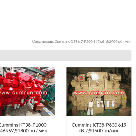
Следующий:
Cummins QSB6.7-P200 147 кВт@2900 об / мин
Cummins KT38-P1000
Cummins KT38-P830 619
46KW@1800 об / мин
кВт/@1500 об/мин