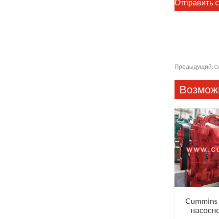
Предыдущий:
C
Возможн
Cummins
насосно