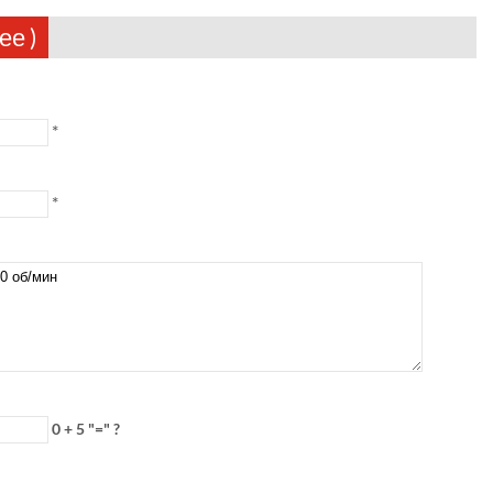
ее )
*
*
0 + 5 "=" ?