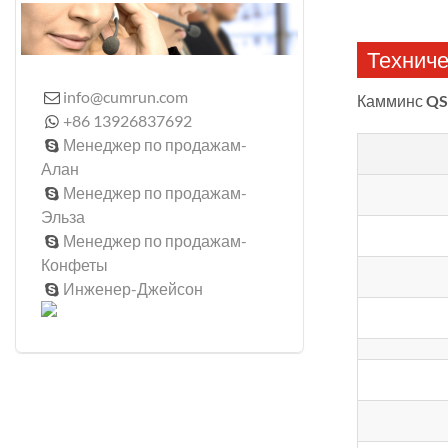
Техниче
info@cumrun.com

Камминс
QS
+86 13926837692

Менеджер по продажам-

Алан
Менеджер по продажам-

Эльза
Менеджер по продажам-

Конфеты
Инженер-Джейсон
