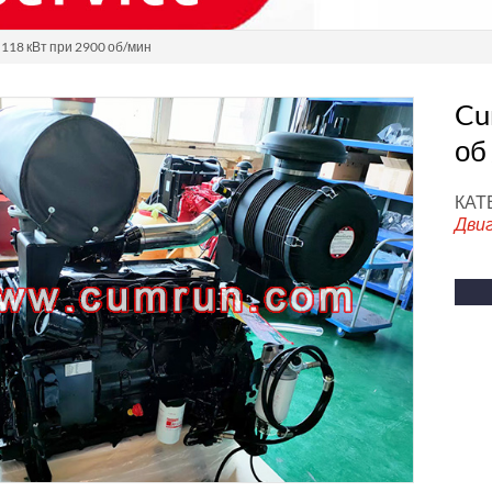
118 кВт при 2900 об/мин
Cu
об
КАТ
Дви