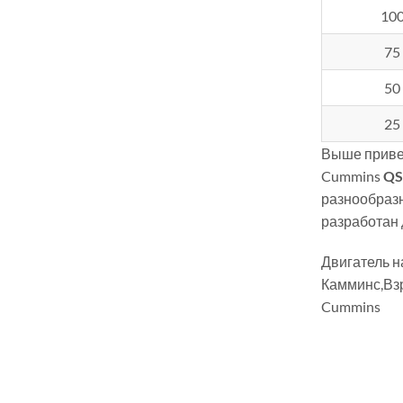
10
75
50
25
Выше приве
Cummins
QS
разнообразн
разработан 
Двигатель 
Камминс,Вз
Cummins