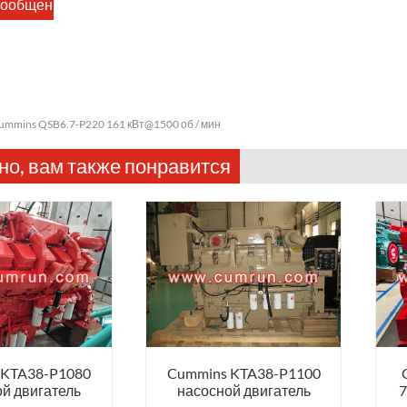
ummins QSB6.7-P220 161 кВт@1500 об / мин
о, вам также понравится
 KTA38-P1080
Cummins KTA38-P1100
й двигатель
насосной двигатель
7