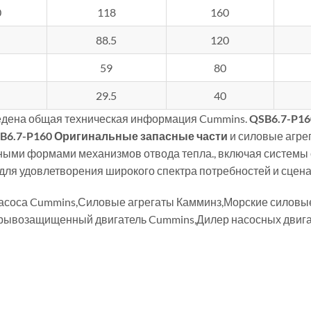
0
118
160
88.5
120
59
80
29.5
40
дена общая техническая информация Cummins.
QSB6.7-P16
B6.7-P160
Оригинальные запасные части
и силовые агрег
ыми формами механизмов отвода тепла., включая системы 
для удовлетворения широкого спектра потребностей и сцен
насоса Cummins,Силовые агрегаты Камминз,Морские силов
рывозащищенный двигатель Cummins,Дилер насосных двига