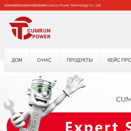
Шэньчжэньская компания cumrun Power Technology Co., Ltd.
ДОМ
О НАС
ПРОДУКТЫ
КЕЙС ПР
CUM