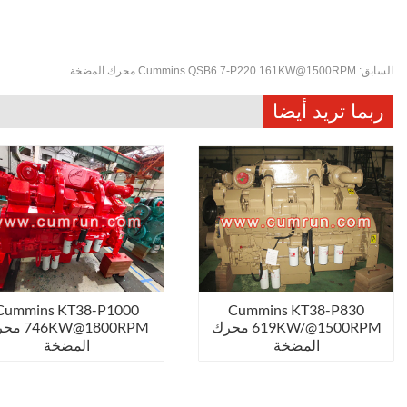
السابق:
Cummins QSB6.7-P220 161KW@1500RPM محرك المضخة
ربما تريد أيضا
Cummins KT38-P1000
Cummins KT38-P830
619KW/@1500RPM محرك
6KW@1800RPM
المضخة
المضخة