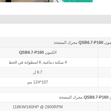
كمون
QSB6.7-P160
محرك المضخة
الكمون
QSB6.7-P160
4 سكتة دماغية, 6 اسطوانة في الخط
6.7 ل
107*124 مم
ن
QSB6.7-P160
محرك المضخة
118KW/160HP @ 2900RPM