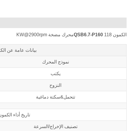
الكمون
118محرك مضخة KW@2900rpm
QSB6.7-P160
بيانات عامة عن ال
نموذج المحرك
يكتب
النزوح
تتحمل&سكتة دماغية
تاريخ أداء الكمو
تصنيف الإخراج/السرعة