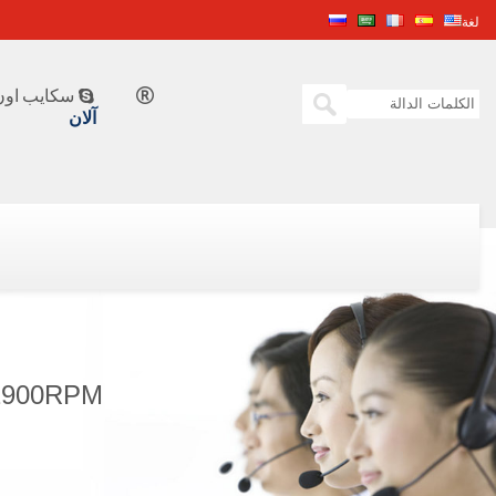
لغة
سكايب اون 


آلان
W@2900RPM