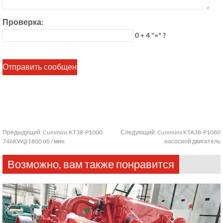
Проверка:
0 + 4 "=" ?
Предыдущий:
Cummins KT38-P1000
Следующий:
Cummins KTA38-P1080
746KW@1800 об / мин
насосной двигатель
Возможно, вам также понравится