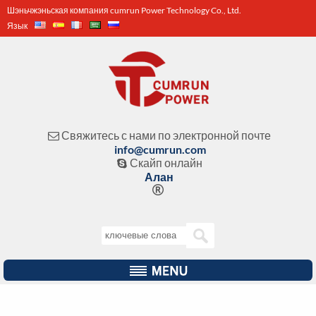
Шэньчжэньская компания cumrun Power Technology Co., Ltd.
Язык
Свяжитесь с нами по электронной почте

info@cumrun.com
Скайп онлайн

Алан
