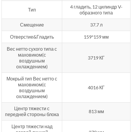
4 гладить, 12 цилиндр V-
Тип
образного типа
Смещение
37.7 л
Отверстие&Гладить
159*159 мм
Вес нетто сухого типа с
маховиком(с
3719 КГ
воздушным
охлаждением)
Мокрый тип Вес нетто с
маховиком(с
4016 КГ
воздушным
охлаждением)
Центр тяжести с
813 мм
передней стороны блока
Центр тяжести над