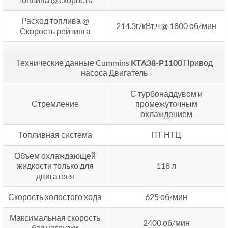
Расход топлива @
214.3г/кВт.ч @ 1800 об/мин
Скорость рейтинга
Технические данные Cummins
KTA38-P1100
Привод
насоса Двигатель
С турбонаддувом и
Стремление
промежуточным
охлаждением
Топливная система
ПТ НТЦ
Объем охлаждающей
жидкости только для
118 л
двигателя
Скорость холостого хода
625 об/мин
Максимальная скорость
2400 об/мин
без нагрузки