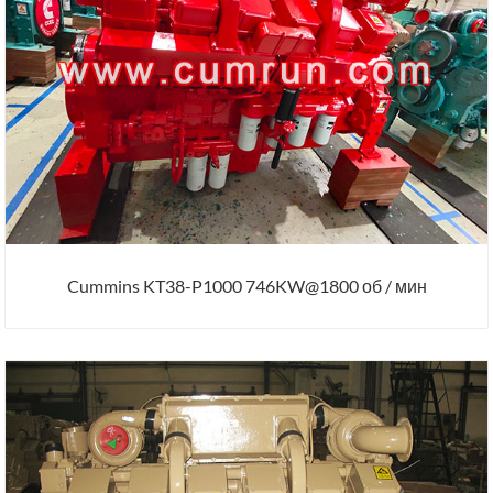
Cummins KT38-P1000 746KW@1800 об / мин