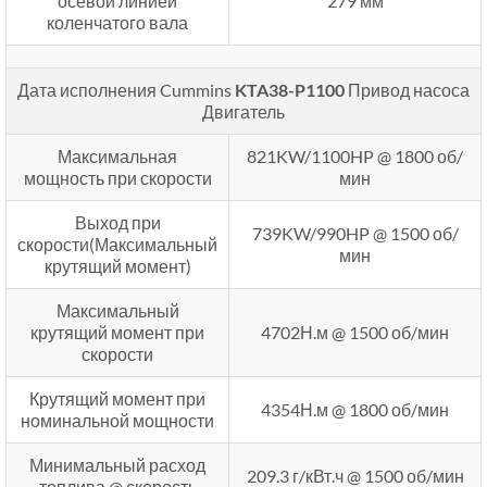
осевой линией
279 мм
коленчатого вала
Дата исполнения Cummins
KTA38-P1100
Привод насоса
Двигатель
Максимальная
821KW/1100HP @ 1800 об/
мощность при скорости
мин
Выход при
739KW/990HP @ 1500 об/
скорости(Максимальный
мин
крутящий момент)
Максимальный
крутящий момент при
4702Н.м @ 1500 об/мин
скорости
Крутящий момент при
4354Н.м @ 1800 об/мин
номинальной мощности
Минимальный расход
209.3 г/кВт.ч @ 1500 об/мин
топлива @ скорость