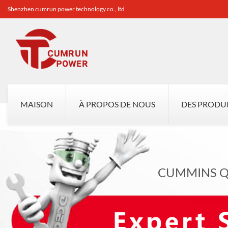
Shenzhen cumrun power technology co., ltd
MAISON
À PROPOS DE NOUS
DES PRODU
CUMMINS Q