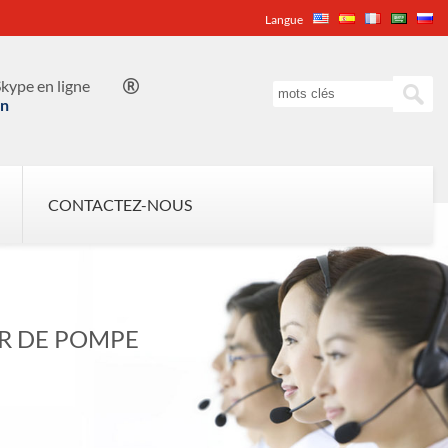
Langue
kype en ligne

in
CONTACTEZ-NOUS
R DE POMPE