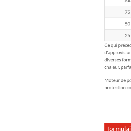
10
75
50
25
Ce qui précè
d'approvisio
diverses form
chaleur, parf
Moteur de p
protection c
formulai