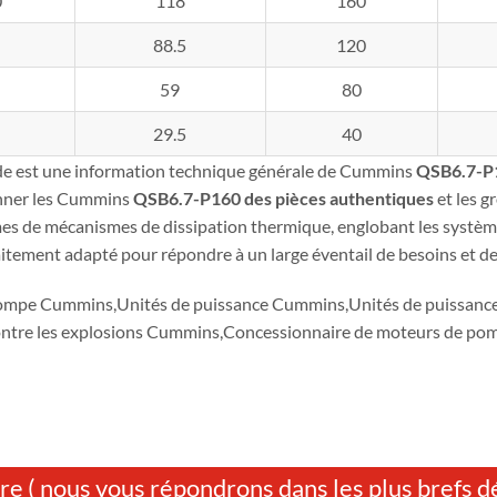
0
118
160
88.5
120
59
80
29.5
40
de est une information technique générale de Cummins
QSB6.7-P
nner les Cummins
QSB6.7-P160
des pièces authentiques
et les 
es de mécanismes de dissipation thermique, englobant les système
aitement adapté pour répondre à un large éventail de besoins et de
ompe Cummins,Unités de puissance Cummins,Unités de puissan
ontre les explosions Cummins,Concessionnaire de moteurs de 
re ( nous vous répondrons dans les plus brefs dé