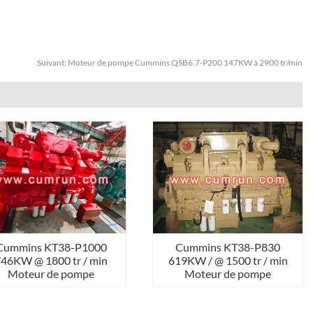
Suivant:
Moteur de pompe Cummins QSB6.7-P200 147KW à 2900 tr/min
Cummins KT38-P1000
Cummins KT38-P830
46KW @ 1800 tr / min
619KW / @ 1500 tr / min
Moteur de pompe
Moteur de pompe