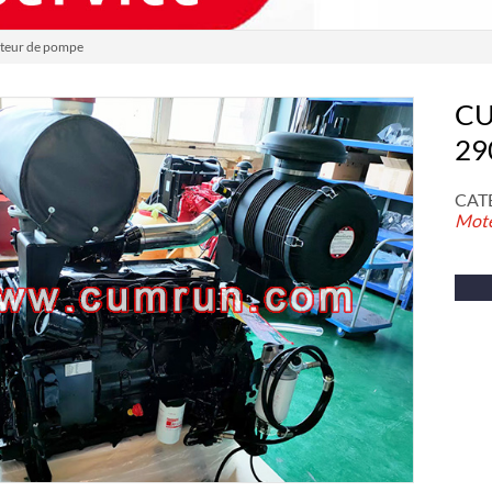
eur de pompe
CU
29
CATÉ
Mote