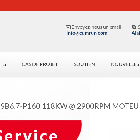
Envoyez-nous un email
S


info@cumrun.com
Ala
ITS
CAS DE PROJET
SOUTIEN
NOUVELLES
SB6.7-P160 118KW @ 2900RPM MOTEU