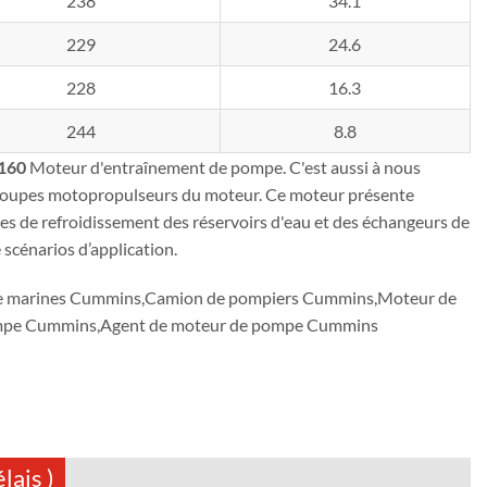
238
34.1
229
24.6
228
16.3
244
8.8
160
Moteur d'entraînement de pompe. C'est aussi à nous
groupes motopropulseurs du moteur. Ce moteur présente
s de refroidissement des réservoirs d'eau et des échangeurs de
 scénarios d’application.
ce marines Cummins,Camion de pompiers Cummins,Moteur de
pompe Cummins,Agent de moteur de pompe Cummins
lais )