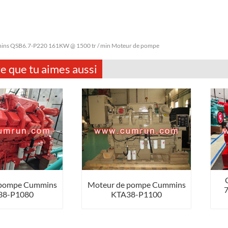
ns QSB6.7-P220 161KW @ 1500 tr / min Moteur de pompe
e que tu aimes aussi
 pompe Cummins
Moteur de pompe Cummins
7
38-P1080
KTA38-P1100