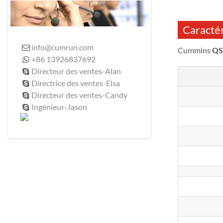
Caractér
info@cumrun.com

Cummins
QS
+86 13926837692

Directeur des ventes-Alan

Directrice des ventes-Elsa

Directeur des ventes-Candy

Ingénieur-Jason
