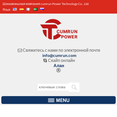
Шэньчжэньская компания cumrun Power Technology Co., Ltd.
Язык
Свяжитесь с нами по электронной почте

info@cumrun.com
Скайп онлайн

Алан
