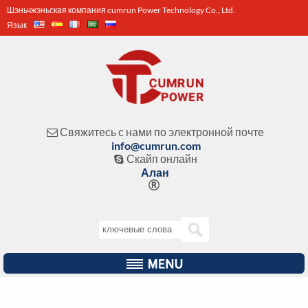
Шэньчжэньская компания cumrun Power Technology Co., Ltd.
Язык
Свяжитесь с нами по электронной почте

info@cumrun.com
Скайп онлайн

Алан
