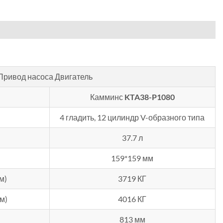
Привод насоса Двигатель
Камминс
KTA38-P1080
4 гладить, 12 цилиндр V-образного типа
37.7 л
159*159 мм
м)
3719 КГ
м)
4016 КГ
813 мм