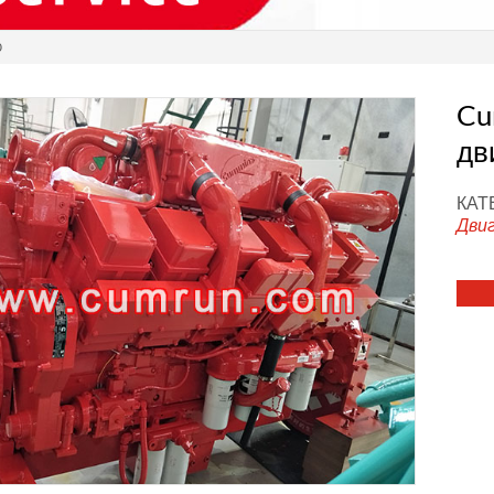
0
Cu
дв
КАТ
Дви