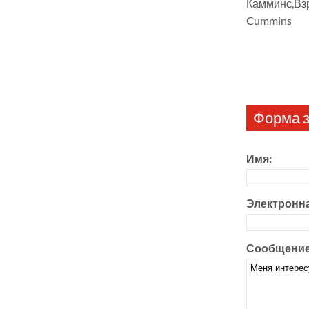
Камминс,Вз
Cummins
Форма з
Имя:
Электронна
Сообщение