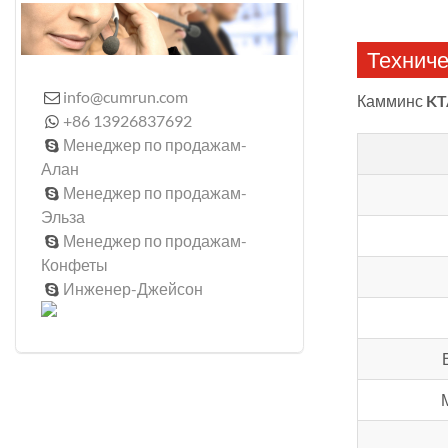
Техниче
info@cumrun.com

Камминс
KT
+86 13926837692

Менеджер по продажам-

Алан
Менеджер по продажам-

Эльза
Менеджер по продажам-

Конфеты
Инженер-Джейсон
