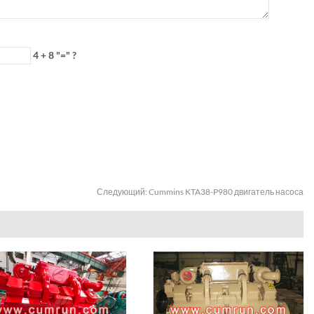
4 + 8 "=" ?
Следующий:
Cummins KTA38-P980 двигатель насоса