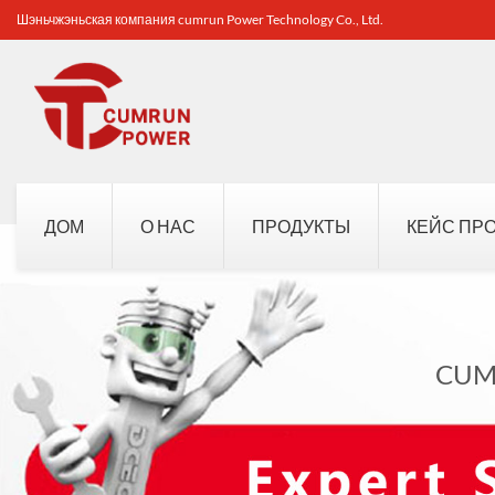
Шэньчжэньская компания cumrun Power Technology Co., Ltd.
ДОМ
О НАС
ПРОДУКТЫ
КЕЙС ПР
CUM