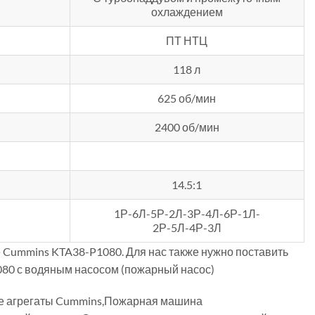
охлаждением
ПТ НТЦ
118 л
625 об/мин
2400 об/мин
14.5:1
1Р-6Л-5Р-2Л-3Р-4Л-6Р-1Л-
2Р-5Л-4Р-3Л
Cummins KTA38-P1080. Для нас также нужно поставить
80 с водяным насосом (пожарный насос)
ые агрегаты Cummins,Пожарная машина