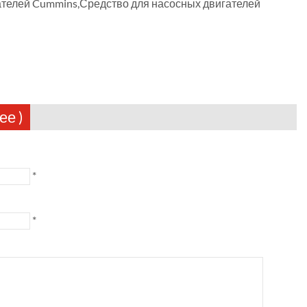
телей Cummins,Средство для насосных двигателей
ее )
*
*