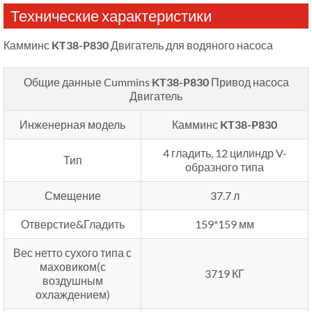
Технические характеристики
Камминс
KT38-P830
Двигатель для водяного насоса
Общие данные Cummins
KT38-P830
Привод насоса
Двигатель
Инженерная модель
Камминс
KT38-P830
4 гладить, 12 цилиндр V-
Тип
образного типа
Смещение
37.7 л
Отверстие&Гладить
159*159 мм
Вес нетто сухого типа с
маховиком(с
3719 КГ
воздушным
охлаждением)