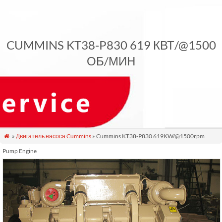
CUMMINS KT38-P830 619 КВТ/@1500
ОБ/МИН
»
Двигатель насоса Cummins
» Cummins KT38-P830 619KW/@1500rpm

Pump Engine