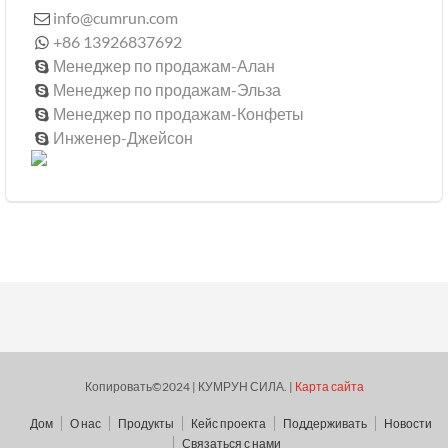
info@cumrun.com

+86 13926837692

Менеджер по продажам-Алан

Менеджер по продажам-Эльза

Менеджер по продажам-Конфеты

Инженер-Джейсон

Копировать©2024 | КУМРУН СИЛА. |
Карта сайта
Дом
О нас
Продукты
Кейс проекта
Поддерживать
Новости
Связаться с нами