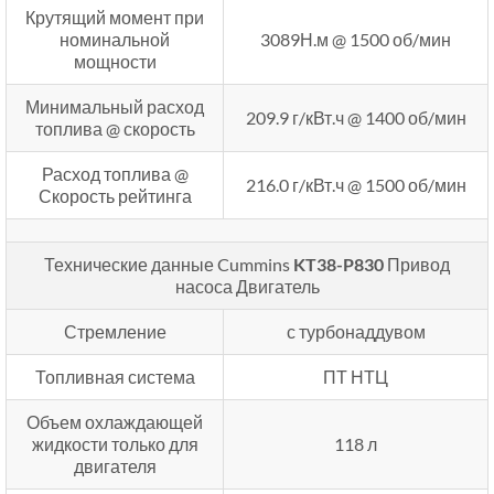
Крутящий момент при
номинальной
3089Н.м @ 1500 об/мин
мощности
Минимальный расход
209.9 г/кВт.ч @ 1400 об/мин
топлива @ скорость
Расход топлива @
216.0 г/кВт.ч @ 1500 об/мин
Скорость рейтинга
Технические данные Cummins
KT38-P830
Привод
насоса Двигатель
Стремление
с турбонаддувом
Топливная система
ПТ НТЦ
Объем охлаждающей
жидкости только для
118 л
двигателя