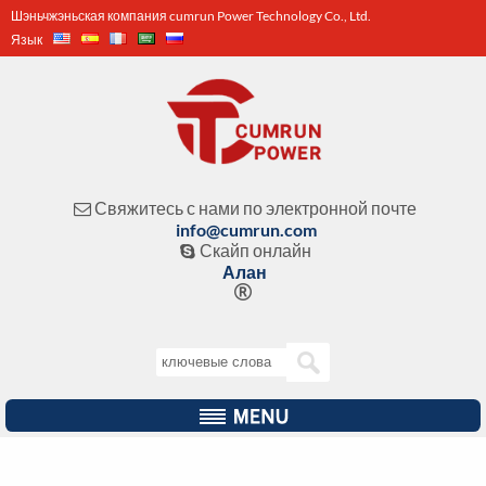
Шэньчжэньская компания cumrun Power Technology Co., Ltd.
Язык
Свяжитесь с нами по электронной почте

info@cumrun.com
Скайп онлайн

Алан
