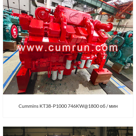
Cummins KT38-P1000 746KW@1800 об / мин