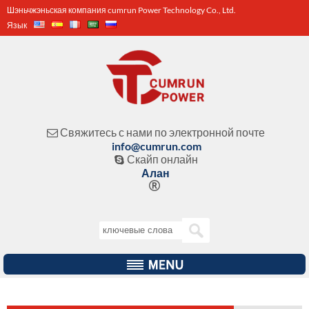
Шэньчжэньская компания cumrun Power Technology Co., Ltd.
Язык
Свяжитесь с нами по электронной почте

info@cumrun.com
Скайп онлайн

Алан
