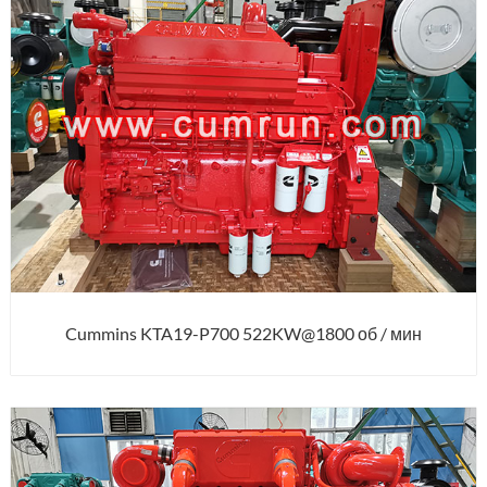
Cummins KTA19-P700 522KW@1800 об / мин