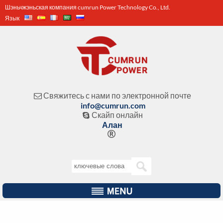
Шэньчжэньская компания cumrun Power Technology Co., Ltd.
Язык
Свяжитесь с нами по электронной почте

info@cumrun.com
Скайп онлайн

Алан
