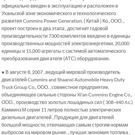
официально введен в эксплуатацию и расположен в
Уханьской зоне экономического и технологического
развития Cummins Power Generation. ( Китай ) Ко., ООО. ,
проект построен в два этапа , достигнет годовой
производительности 7300 комплектов введено в единицы
производственных мощностей электроэнергетики, 20,000
единицы и 15,000 агрегаты с системой автоматического
преобразования двигателя (АТС) оборудование.
● В августе 8, 2007 , ведущий мировой производитель
двигателей Cummins and Shaanxi Automobile Heavy Duty
Truck Group Co., ООО. , совместное предприятие,
объединяющее сильные стороны Xi'an Cummins Engine Co.,
ООО. , производство золотых лошадиных сил ( 308-440 л.с.)
Камминз М серии 11 литров полностью электрических
дизельных двигателей , Продукция для двигателей
большой мощности, отвечающая самым строгим нормам
выбросов на мировом рынке. , лучшая экономия топлива .