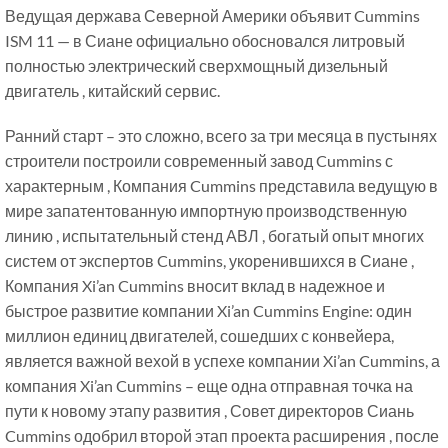
Ведущая держава Северной Америки объявит Cummins
ISM 11 — в Сиане официально обосновался литровый
полностью электрический сверхмощный дизельный
двигатель , китайский сервис.
Ранний старт – это сложно, всего за три месяца в пустынях
строители построили современный завод Cummins с
характерным , Компания Cummins представила ведущую в
мире запатентованную импортную производственную
линию , испытательный стенд АВЛ , богатый опыт многих
систем от экспертов Cummins, укоренившихся в Сиане ,
Компания Xi’an Cummins вносит вклад в надежное и
быстрое развитие компании Xi’an Cummins Engine: один
миллион единиц двигателей, сошедших с конвейера,
является важной вехой в успехе компании Xi’an Cummins, а
компания Xi’an Cummins – еще одна отправная точка на
пути к новому этапу развития , Совет директоров Сиань
Cummins одобрил второй этап проекта расширения , после