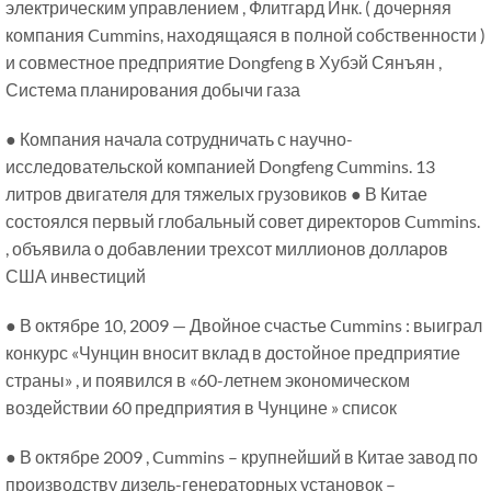
электрическим управлением , Флитгард Инк. ( дочерняя
компания Cummins, находящаяся в полной собственности )
и совместное предприятие Dongfeng в Хубэй Сянъян ,
Система планирования добычи газа
● Компания начала сотрудничать с научно-
исследовательской компанией Dongfeng Cummins. 13
литров двигателя для тяжелых грузовиков ● В Китае
состоялся первый глобальный совет директоров Cummins.
, объявила о добавлении трехсот миллионов долларов
США инвестиций
● В октябре 10, 2009 — Двойное счастье Cummins : выиграл
конкурс «Чунцин вносит вклад в достойное предприятие
страны» , и появился в «60-летнем экономическом
воздействии 60 предприятия в Чунцине » список
● В октябре 2009 , Cummins – крупнейший в Китае завод по
производству дизель-генераторных установок –