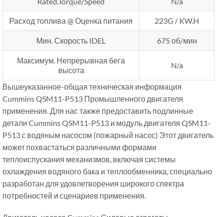
Rated.Torque/Speed
N/a
Расход топлива @ Оценка питания
223G / KW.H
Мин. Скорость IDEL
675 об/мин
Максимум. Непрерывная бега
N/a
высота
Вышеуказанное-общая техническая информация
Cummins QSM11-P513 Промышленного двигателя
применения. Для нас также предоставить подлинные
детали Cummins QSM11-P513 и модуль двигателя QSM11-
P513 с водяным насосом (пожарный насос) Этот двигатель
может похвастаться различными формами
теплоиспускания механизмов, включая системы
охлаждения водяного бака и теплообменника, специально
разработан для удовлетворения широкого спектра
потребностей и сценариев применения.