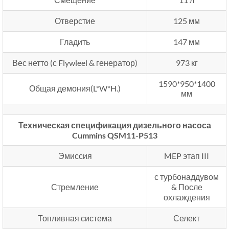
Отверстие
125 мм
Гладить
147 мм
Вес нетто (с Flywleel & генератор)
973 кг
1590*950*1400
Общая демония(L*W*H.)
мм
Техническая спецификация дизельного насоса
Cummins QSM11-P513
Эмиссия
MEP этап III
с турбонаддувом
Стремление
& После
охлаждения
Топливная система
Селект