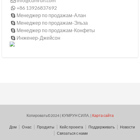
info@cumrun.com

+86 13926837692

Менеджер по продажам-Алан

Менеджер по продажам-Эльза

Менеджер по продажам-Конфеты

Инженер-Джейсон

Копировать©2024 | КУМРУН СИЛА. |
Карта сайта
Дом
О нас
Продукты
Кейс проекта
Поддерживать
Новости
Связаться с нами