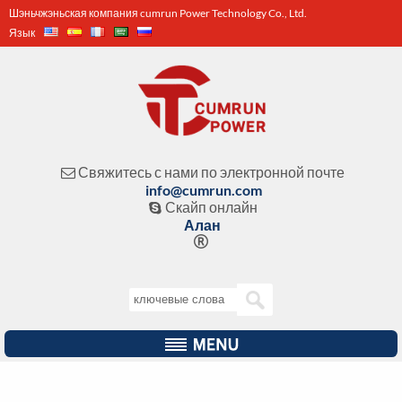
Шэньчжэньская компания cumrun Power Technology Co., Ltd.
Язык
Свяжитесь с нами по электронной почте

info@cumrun.com
Скайп онлайн

Алан
