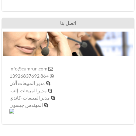
اتصل بنا
info@cumrun.com

+86 13926837692

مدير المبيعات آلان

مدير المبيعات-إلسا

مدير المبيعات-كاندي

المهندس جيسون
