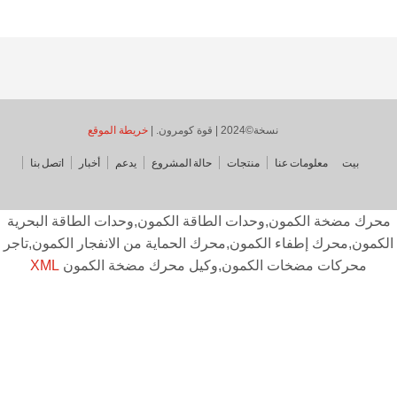
نسخة©2024 | قوة كومرون. |
خريطة الموقع
بيت
معلومات عنا
منتجات
حالة المشروع
يدعم
أخبار
اتصل بنا
حرك مضخة الكمون,وحدات الطاقة الكمون,وحدات الطاقة البحرية
كمون,محرك إطفاء الكمون,محرك الحماية من الانفجار الكمون,تاجر
محركات مضخات الكمون,وكيل محرك مضخة الكمون
XML