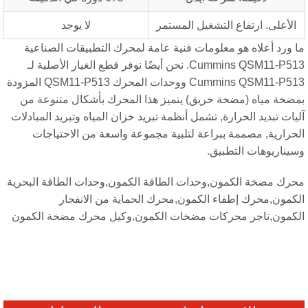
الأعلى. ارتفاع التشغيل المستمر
لا يوجد
 ورد أعلاه هو معلومات فنية عامة لمحرك التطبيقات الصناعية
Cummins QSM11-P513. نحن أيضًا نوفر قطع الغيار الأصلية لـ
Cummins QSM11-P513 ووحدات المحرك QSM11-P513 المزودة
ضخة مياه (مضخة حريق) يتميز هذا المحرك بأشكال متنوعة من
يات تبديد الحرارة, تشمل أنظمة تبريد خزان المياه وتبريد المبادلات
حرارية, مصممة ببراعة لتلبية مجموعة واسعة من الاحتياجات
يناريوهات التطبيق.
رك مضخة الكمون,وحدات الطاقة الكمون,وحدات الطاقة البحرية
كمون,محرك إطفاء الكمون,محرك الحماية من الانفجار
كمون,تاجر محركات مضخات الكمون,وكيل محرك مضخة الكمون