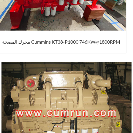
Cummins KT38-P1000 746KW@1800RPM محرك المضخة