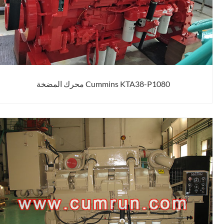
Cummins KTA38-P1080 محرك المضخة