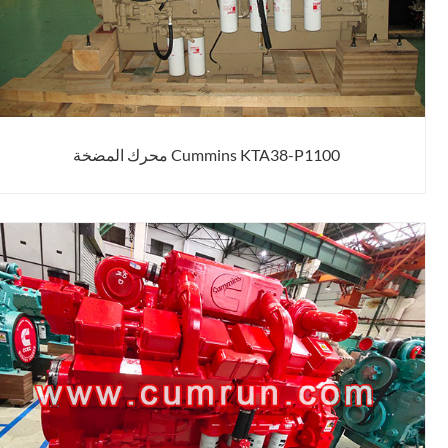
Cummins KTA38-P1100 محرك المضخة