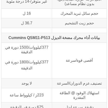
غير متوفر/-14 درجة مئوية
بدون نظام مساعد)
حجم سائل تبريد المحرك
16 ل
حجم زيت التشحيم
36.7 ل
بيانات أداء محرك مضخة الديزل Cummins QSM11-P513
377كيلووات/1500 دورة في
الدقيقة
أقصى قوة/سرعة
377كيلووات/1800 دورة في
الدقيقة
تصنيف.عزم الدوران/السرعة
لا يوجد
استهلاك الوقود @ الطاقة
223ز / كيلوواط ساعة
المقدرة
دقيقة. سرعة ايدل
675 دورة في الدقيقة