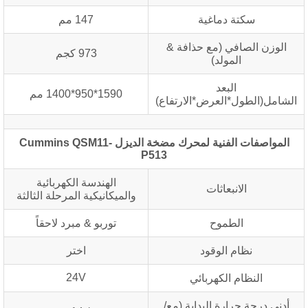
سكتة دماغية
147 مم
الوزن الصافي (مع حذافة &
973 كجم
المولد)
البعد
1590*950*1400 مم
الشامل(الطول*العرض*الارتفاع)
المواصفات الفنية لمحرك مضخة الديزل Cummins QSM11-
P513
الهندسة الكهربائية
الانبعاثات
والميكانيكية المرحلة الثالثة
الطموح
توربو & مبرد لاحقاً
نظام الوقود
اختر
24V
النظام الكهربائي
أدنى درجة حرارة البداية.(مع/