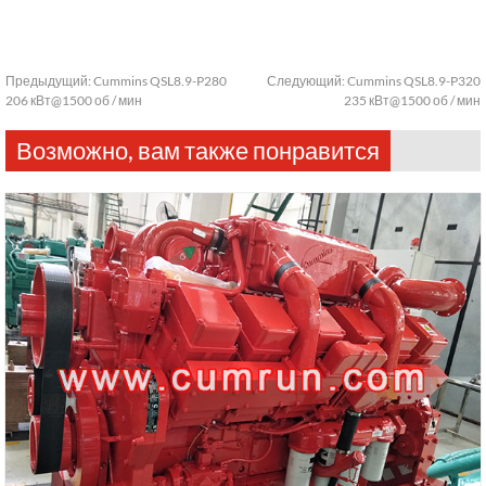
Предыдущий:
Cummins QSL8.9-P280
Следующий:
Cummins QSL8.9-P320
206 кВт@1500 об / мин
235 кВт@1500 об / мин
Возможно, вам также понравится