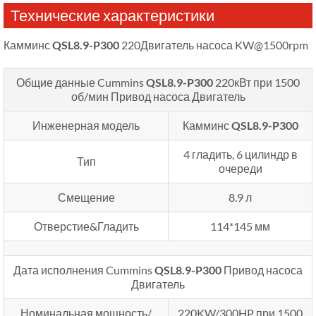
Технические характеристики
Камминс
QSL8.9-P300
220Двигатель насоса KW@1500rpm
Общие данные Cummins
QSL8.9-P300
220кВт при 1500
об/мин
Привод насоса Двигатель
Инженерная модель
Камминс
QSL8.9-P300
4 гладить, 6 цилиндр в
Тип
очереди
Смещение
8.9 л
Отверстие&Гладить
114*145 мм
Дата исполнения Cummins
QSL8.9-P300
Привод насоса
Двигатель
Номинальная мощность/
220KW/300HP при 1500