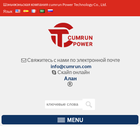
Шэньчжэньская компания cumrun Power Technology Co., Ltd.
Язык
Свяжитесь с нами по электронной почте

info@cumrun.com
Скайп онлайн

Алан
