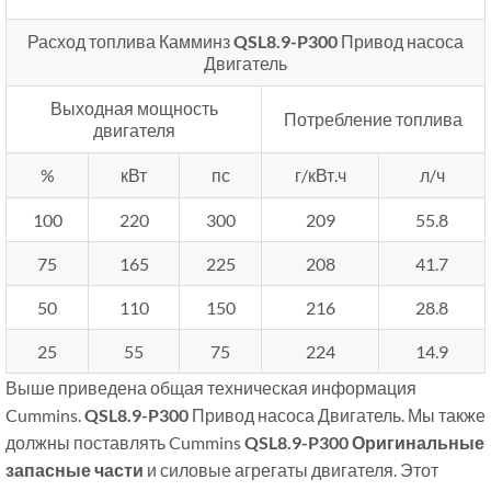
Расход топлива Камминз
QSL8.9-P300
Привод насоса
Двигатель
Выходная мощность
Потребление топлива
двигателя
%
кВт
пс
г/кВт.ч
л/ч
100
220
300
209
55.8
75
165
225
208
41.7
50
110
150
216
28.8
25
55
75
224
14.9
Выше приведена общая техническая информация
Cummins.
QSL8.9-P300
Привод насоса Двигатель. Мы также
должны поставлять Cummins
QSL8.9-P300
Оригинальные
запасные части
и силовые агрегаты двигателя. Этот