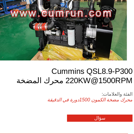
Cummins QSL8.9-P30
220KW@1500R محرك المضخة
فئة والعلامات:
رك مضخة الكمون
1500دورة في الدقيقة
سؤال