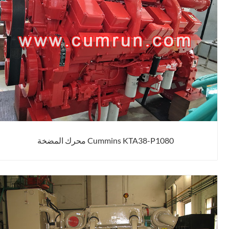
Cummins KTA38-P1080 محرك المضخة