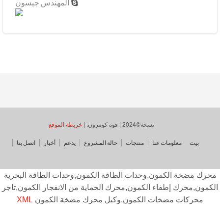
المهندس جيسون

نسخة©2024 | قوة كومرون. |
خريطة الموقع
بيت
معلومات عنا
منتجات
حالة المشروع
يدعم
أخبار
اتصل بنا
حرك مضخة الكمون,وحدات الطاقة الكمون,وحدات الطاقة البحرية
كمون,محرك إطفاء الكمون,محرك الحماية من الانفجار الكمون,تاجر
محركات مضخات الكمون,وكيل محرك مضخة الكمون
XML