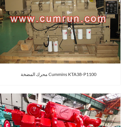
Cummins KTA38-P1100 محرك المضخة