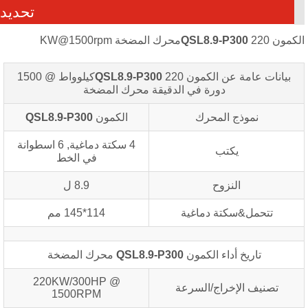
تحديد
كمون
220محرك المضخة KW@1500rpm
QSL8.9-P300
بيانات عامة عن الكمون
QSL8.9-P300
220كيلوواط @ 1500
دورة في الدقيقة
محرك المضخة
نموذج المحرك
الكمون
QSL8.9-P300
4 سكتة دماغية, 6 اسطوانة
يكتب
في الخط
النزوح
8.9 ل
تتحمل&سكتة دماغية
114*145 مم
تاريخ أداء الكمون
QSL8.9-P300
محرك المضخة
220KW/300HP @
تصنيف الإخراج/السرعة
1500RPM