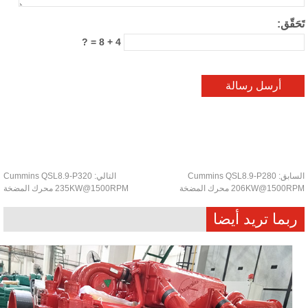
حَقّق:
4 + 8 = ?
سابق:
Cummins QSL8.9-P280
التالي:
Cummins QSL8.9-P320
206KW@1500 محرك المضخة
235KW@1500RPM محرك المضخة
ربما تريد أيضا