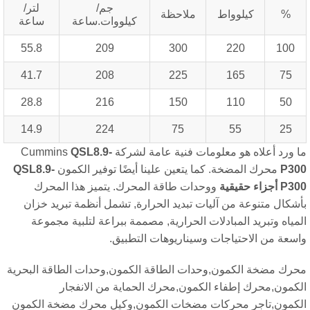
جم/
لتر/
%
كيلوواط
ملاحظة
كيلووات.ساعة
ساعة
55.8
209
300
220
100
41.7
208
225
165
75
28.8
216
150
110
50
14.9
224
75
55
25
 ورد أعلاه هو معلومات فنية عامة لشركة Cummins
QSL8.9-
P30
محرك المضخة. كما يتعين علينا أيضًا توفير الكمون
QSL8.9-
P30
أجزاء حقيقية
ووحدات طاقة المحرك. يتميز هذا المحرك
شكال متنوعة من آليات تبديد الحرارة, تشمل أنظمة تبريد خزان
مياه وتبريد المبادلات الحرارية, مصممة ببراعة لتلبية مجموعة
سعة من الاحتياجات وسيناريوهات التطبيق.
رك مضخة الكمون,وحدات الطاقة الكمون,وحدات الطاقة البحرية
كمون,محرك إطفاء الكمون,محرك الحماية من الانفجار
كمون,تاجر محركات مضخات الكمون,وكيل محرك مضخة الكمون