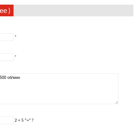
ее )
*
*
2 + 5 "=" ?