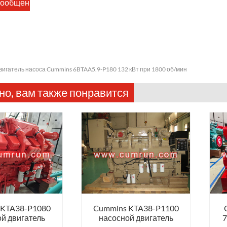
вигатель насоса Cummins 6BTAA5.9-P180 132 кВт при 1800 об/мин
о, вам также понравится
 KTA38-P1080
Cummins KTA38-P1100
й двигатель
насосной двигатель
7