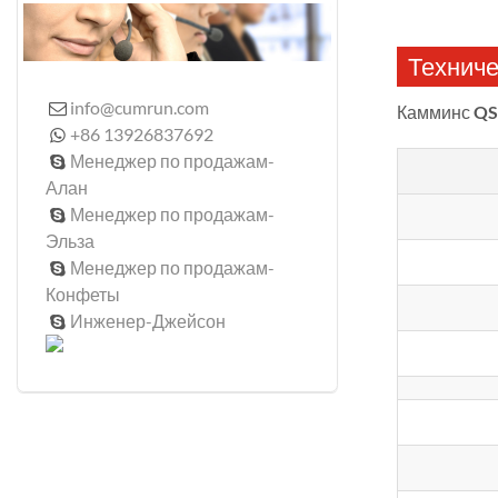
Техниче
info@cumrun.com

Камминс
QS
+86 13926837692

Менеджер по продажам-

Алан
Менеджер по продажам-

Эльза
Менеджер по продажам-

Конфеты
Инженер-Джейсон
