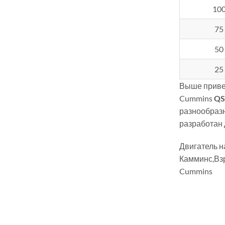
10
75
50
25
Выше приве
Cummins
QS
разнообразн
разработан 
Двигатель 
Камминс,Вз
Cummins