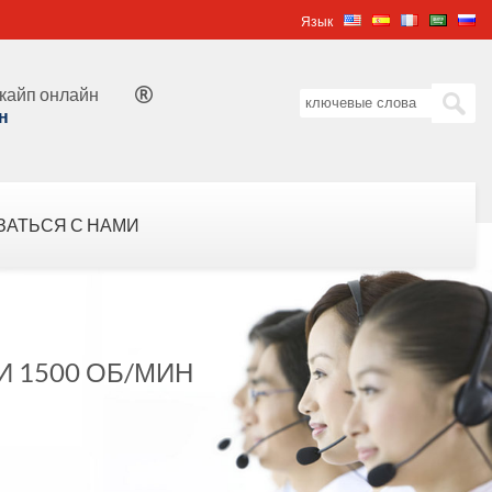
Язык
кайп онлайн

н
ЗАТЬСЯ С НАМИ
И 1500 ОБ/МИН