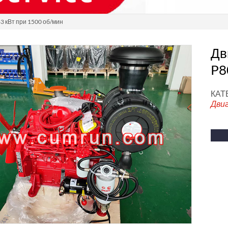
3 кВт при 1500 об/мин
Дв
P8
КАТ
Дви