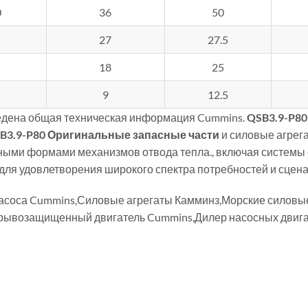
0
36
50
27
27.5
18
25
9
12.5
дена общая техническая информация Cummins.
QSB3.9-P80
B3.9-P80
Оригинальные запасные части
и силовые агрега
ыми формами механизмов отвода тепла., включая системы 
для удовлетворения широкого спектра потребностей и сцен
насоса Cummins,Силовые агрегаты Камминз,Морские силов
рывозащищенный двигатель Cummins,Дилер насосных двига