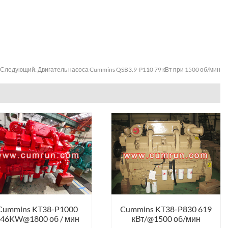
Следующий:
Двигатель насоса Cummins QSB3.9-P110 79 кВт при 1500 об/мин
Cummins KT38-P1000
Cummins KT38-P830 619
46KW@1800 об / мин
кВт/@1500 об/мин