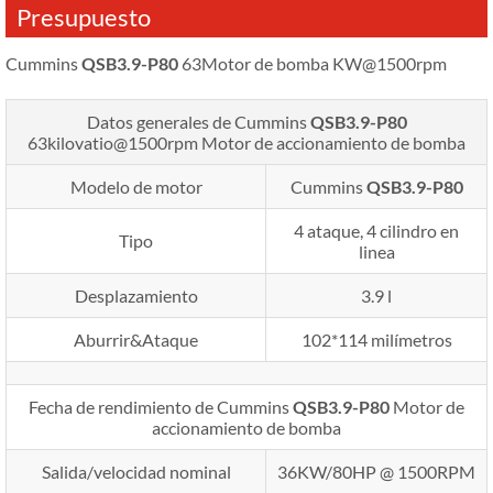
Presupuesto
Cummins
QSB3.9-P80
63Motor de bomba KW@1500rpm
Datos generales de Cummins
QSB3.9-P80
63kilovatio@1500rpm
Motor de accionamiento de bomba
Modelo de motor
Cummins
QSB3.9-P80
4 ataque, 4 cilindro en
Tipo
linea
Desplazamiento
3.9 l
Aburrir&Ataque
102*114 milímetros
Fecha de rendimiento de Cummins
QSB3.9-P80
Motor de
accionamiento de bomba
Salida/velocidad nominal
36KW/80HP @ 1500RPM