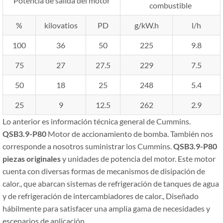
Potencia de salida del motor
combustible
%
kilovatios
PD
g/kW.h
l/h
100
36
50
225
9.8
75
27
27.5
229
7.5
50
18
25
248
5.4
25
9
12.5
262
2.9
Lo anterior es información técnica general de Cummins.
QSB3.9-P80
Motor de accionamiento de bomba. También nos
corresponde a nosotros suministrar los Cummins.
QSB3.9-P80
piezas originales
y unidades de potencia del motor. Este motor
cuenta con diversas formas de mecanismos de disipación de
calor., que abarcan sistemas de refrigeración de tanques de agua
y de refrigeración de intercambiadores de calor., Diseñado
hábilmente para satisfacer una amplia gama de necesidades y
escenarios de aplicación..