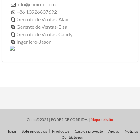
info@cumrun.com

+86 13926837692

Gerente de Ventas-Alan

Gerente de Ventas-Elsa

Gerente de Ventas-Candy

Ingeniero-Jason

Copia©2024 | PODER DE CORRIDA. |
Mapa del sitio
Hogar
Sobre nosotros
Productos
Caso de proyecto
Apoyo
Noticias
Contáctenos