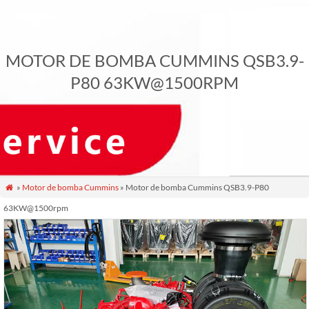
MOTOR DE BOMBA CUMMINS QSB3.9-
P80 63KW@1500RPM
»
Motor de bomba Cummins
» Motor de bomba Cummins QSB3.9-P80

63KW@1500rpm