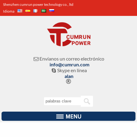
Shenzhen cumrun power technology co., ltd
Idioma
Envíanos un correo electrónico

info@cumrun.com
Skype en línea

alan
