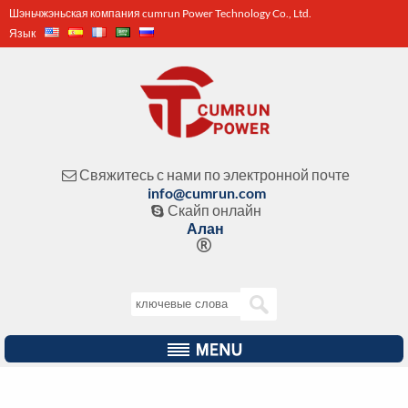
Шэньчжэньская компания cumrun Power Technology Co., Ltd.
Язык
Свяжитесь с нами по электронной почте

info@cumrun.com
Скайп онлайн

Алан
