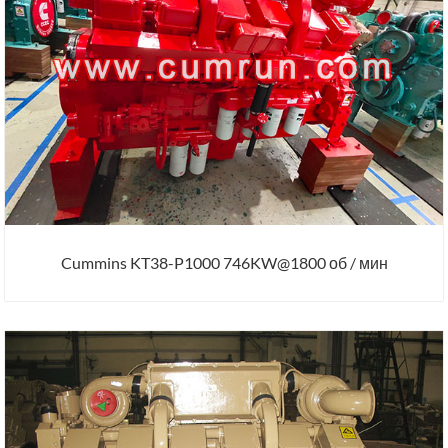
Cummins KT38-P1000 746KW@1800 об / мин