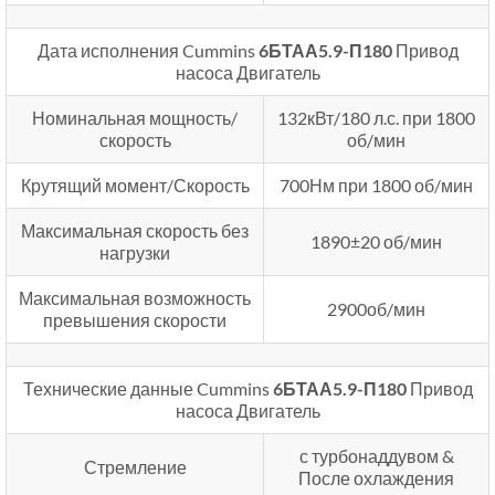
Дата исполнения Cummins
6БТАА5.9-П180
Привод
насоса Двигатель
Номинальная мощность/
132кВт/180 л.с. при 1800
скорость
об/мин
Крутящий момент/Скорость
700Нм при 1800 об/мин
Максимальная скорость без
1890±20 об/мин
нагрузки
Максимальная возможность
2900об/мин
превышения скорости
Технические данные Cummins
6БТАА5.9-П180
Привод
насоса Двигатель
с турбонаддувом &
Стремление
После охлаждения