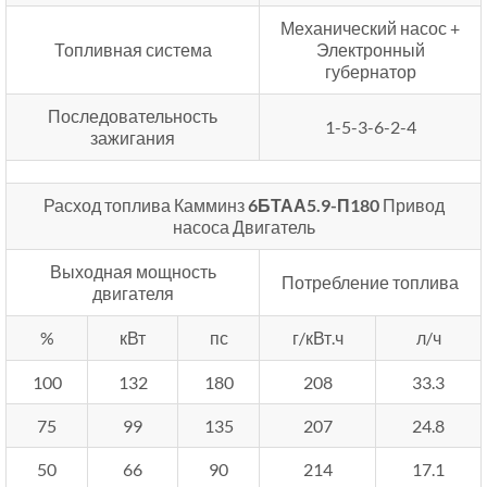
Механический насос +
Топливная система
Электронный
губернатор
Последовательность
1-5-3-6-2-4
зажигания
Расход топлива Камминз
6БТАА5.9-П180
Привод
насоса Двигатель
Выходная мощность
Потребление топлива
двигателя
%
кВт
пс
г/кВт.ч
л/ч
100
132
180
208
33.3
75
99
135
207
24.8
50
66
90
214
17.1