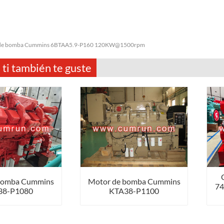
de bomba Cummins 6BTAA5.9-P160 120KW@1500rpm
 ti también te guste
bomba Cummins
Motor de bomba Cummins
7
38-P1080
KTA38-P1100