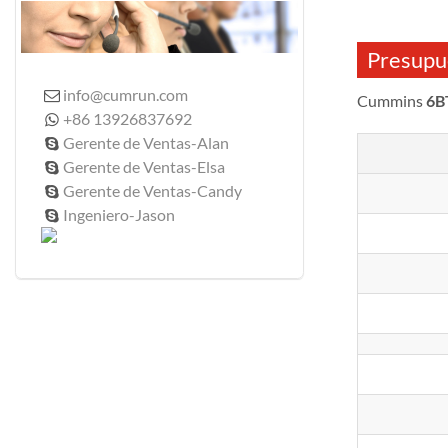
Presupu
info@cumrun.com

Cummins
6B
+86 13926837692

Gerente de Ventas-Alan

Gerente de Ventas-Elsa

Gerente de Ventas-Candy

Ingeniero-Jason
