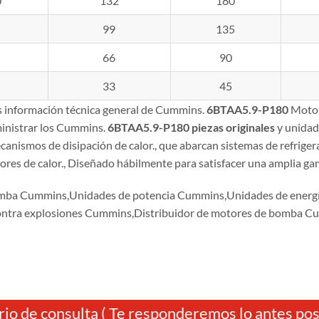
0
132
180
99
135
66
90
33
45
es información técnica general de Cummins.
6BTAA5.9-P180
Motor
inistrar los Cummins.
6BTAA5.9-P180
piezas originales
y unidad
anismos de disipación de calor., que abarcan sistemas de refriger
res de calor., Diseñado hábilmente para satisfacer una amplia gam
mba Cummins,Unidades de potencia Cummins,Unidades de ener
ontra explosiones Cummins,Distribuidor de motores de bomba
io de consulta ( Te responderemos lo antes posi