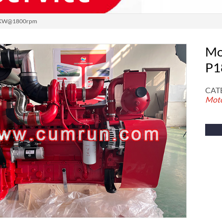
32KW@1800rpm
Mo
P1
CAT
Moto