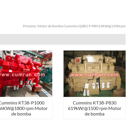
Próximo:
Motor de bomba Cummins QSB3.9-P80 63KW@1500rpm
Cummins KT38-P1000
Cummins KT38-P830
46KW@1800 rpm Motor
619kW/@1500 rpm Motor
de bomba
de bomba