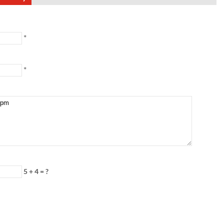
*
*
5 + 4 = ?