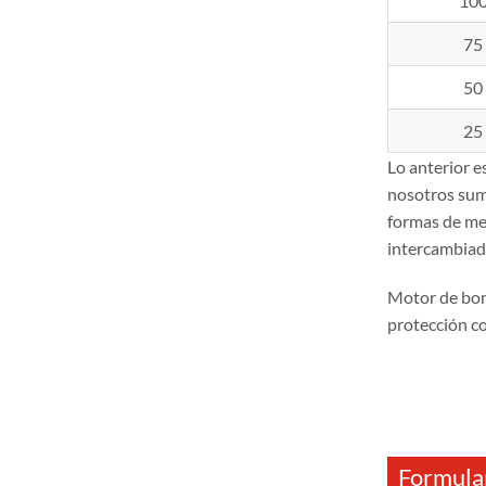
10
75
50
25
Lo anterior 
nosotros sum
formas de mec
intercambiado
Motor de bo
protección c
Formular