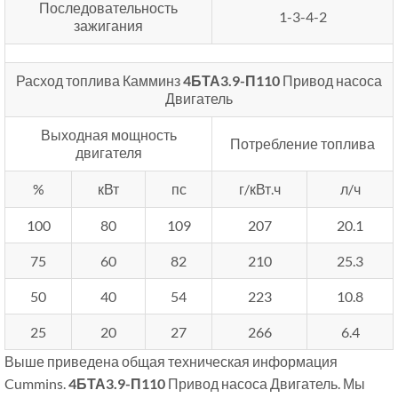
Последовательность
1-3-4-2
зажигания
Расход топлива Камминз
4БТА3.9-П110
Привод насоса
Двигатель
Выходная мощность
Потребление топлива
двигателя
%
кВт
пс
г/кВт.ч
л/ч
100
80
109
207
20.1
75
60
82
210
25.3
50
40
54
223
10.8
25
20
27
266
6.4
Выше приведена общая техническая информация
Cummins.
4БТА3.9-П110
Привод насоса Двигатель. Мы