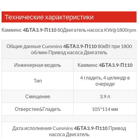
Технические характеристики
Камминс
4БТА3.9-П110
80Двигатель насоса KW@1800rpm
Общие данные Cummins
4БТА3.9-П110
80кВт при 1800
об/мин
Привод насоса Двигатель
Инженерная модель
Камминс
4БТА3.9-П110
4 гладить, 4 цилиндр в
Тип
очереди
Смещение
3.9 л
Отверстие&Гладить
105*114 мм
Дата исполнения Cummins
4БТА3.9-П110
Привод
насоса Двигатель