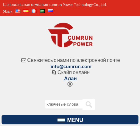
Шэньчжэньская компания cumrun Power Technology Co., Ltd.
Язык
Свяжитесь с нами по электронной почте

info@cumrun.com
Скайп онлайн

Алан
