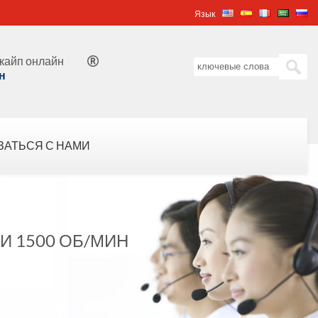
Язык
кайп онлайн

н
ЗАТЬСЯ С НАМИ
РИ 1500 ОБ/МИН