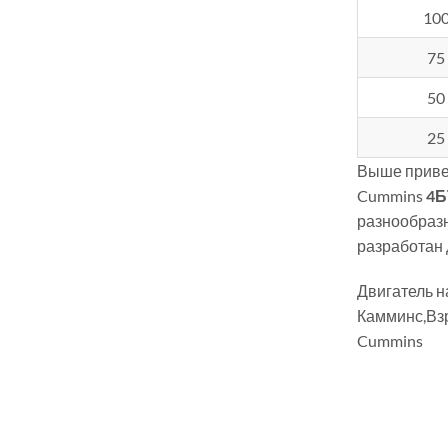
10
75
50
25
Выше приве
Cummins
4Б
разнообразн
разработан 
Двигатель 
Камминс,Вз
Cummins