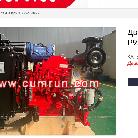
70 кВт при 1500 об/мин
Дв
P9
КАТ
Дви