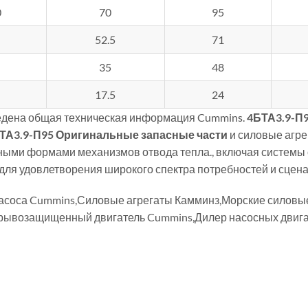
0
70
95
52.5
71
35
48
17.5
24
дена общая техническая информация Cummins.
4БТА3.9-П
ТА3.9-П95
Оригинальные запасные части
и силовые агре
ыми формами механизмов отвода тепла., включая системы 
для удовлетворения широкого спектра потребностей и сцен
насоса Cummins,Силовые агрегаты Камминз,Морские силов
рывозащищенный двигатель Cummins,Дилер насосных двига