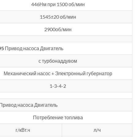
446Нм при 1500 об/мин
1545±20 об/мин
2900об/мин
95
Привод насоса Двигатель
с турбонаддувом
Механический насос + Электронный губернатор
1-3-4-2
Привод насоса Двигатель
Потребление топлива
г/кВт.ч
л/ч