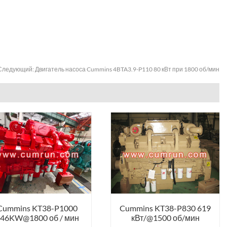
Следующий:
Двигатель насоса Cummins 4BTA3.9-P110 80 кВт при 1800 об/мин
Cummins KT38-P1000
Cummins KT38-P830 619
46KW@1800 об / мин
кВт/@1500 об/мин