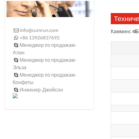
Техниче
info@cumrun.com

Камминс
4Б
+86 13926837692

Менеджер по продажам-

Алан
Менеджер по продажам-

Эльза
Менеджер по продажам-

Конфеты
Инженер-Джейсон
