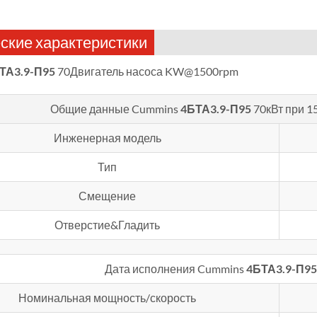
ские характеристики
ТА3.9-П95
70Двигатель насоса KW@1500rpm
Общие данные Cummins
4БТА3.9-П95
70кВт при 1
Инженерная модель
Тип
Смещение
Отверстие&Гладить
Дата исполнения Cummins
4БТА3.9-П95
Номинальная мощность/скорость