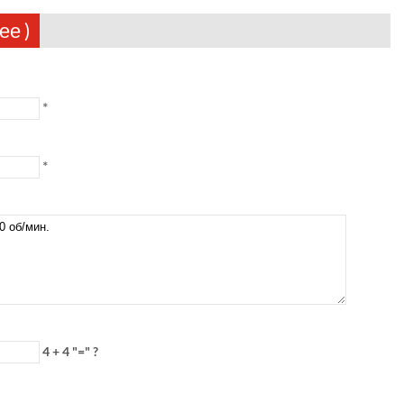
ее )
*
*
4 + 4 "=" ?