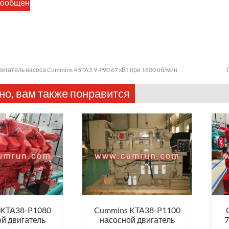
вигатель насоса Cummins 4BTA3.9-P90 67 кВт при 1800 об/мин
о, вам также понравится
 KTA38-P1080
Cummins KTA38-P1100
й двигатель
насосной двигатель
7