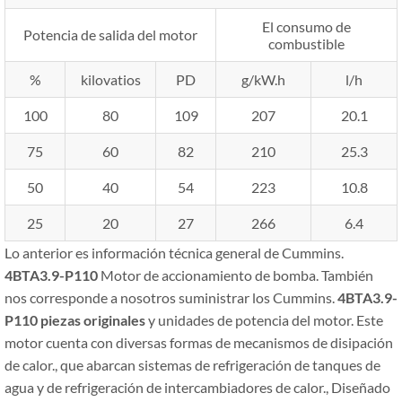
El consumo de
Potencia de salida del motor
combustible
%
kilovatios
PD
g/kW.h
l/h
100
80
109
207
20.1
75
60
82
210
25.3
50
40
54
223
10.8
25
20
27
266
6.4
Lo anterior es información técnica general de Cummins.
4BTA3.9-P110
Motor de accionamiento de bomba. También
nos corresponde a nosotros suministrar los Cummins.
4BTA3.9-
P110
piezas originales
y unidades de potencia del motor. Este
motor cuenta con diversas formas de mecanismos de disipación
de calor., que abarcan sistemas de refrigeración de tanques de
agua y de refrigeración de intercambiadores de calor., Diseñado