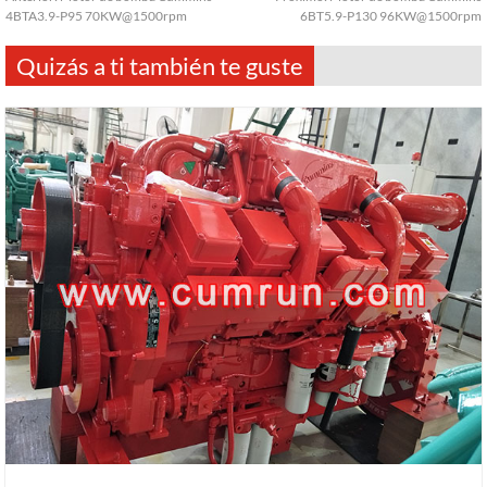
4BTA3.9-P95 70KW@1500rpm
6BT5.9-P130 96KW@1500rpm
Quizás a ti también te guste