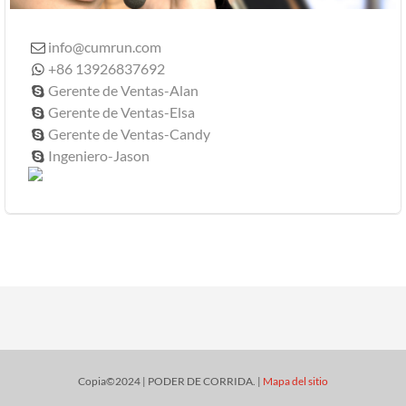
info@cumrun.com

+86 13926837692

Gerente de Ventas-Alan

Gerente de Ventas-Elsa

Gerente de Ventas-Candy

Ingeniero-Jason

Copia©2024 | PODER DE CORRIDA. |
Mapa del sitio