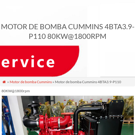
MOTOR DE BOMBA CUMMINS 4BTA3.9-
P110 80KW@1800RPM
»
Motor de bomba Cummins
» Motor de bomba Cummins 4BTA3.9-P110

80KW@1800rpm