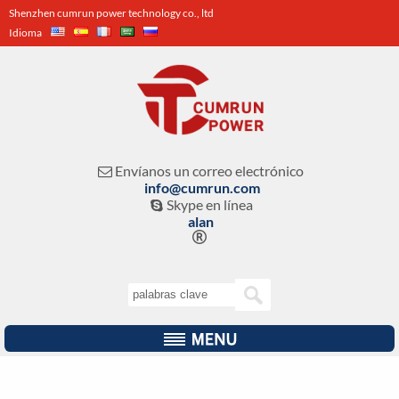
Shenzhen cumrun power technology co., ltd
Idioma
Envíanos un correo electrónico

info@cumrun.com
Skype en línea

alan
