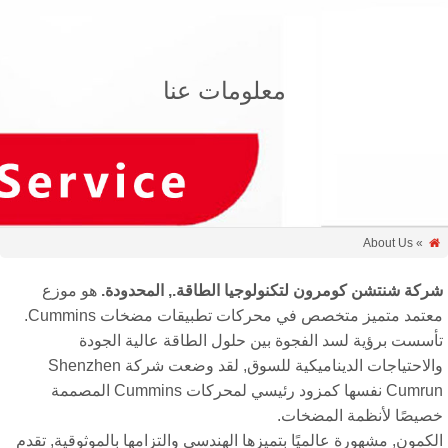
معلومات عنا
» About Us
ركة شنتشن كومرون لتكنولوجيا الطاقة., المحدودة.
هو موزع
معتمد متميز متخصص في محركات تطبيقات مضخات Cummins.
أسست برؤية لسد الفجوة بين حلول الطاقة عالية الجودة
والاحتياجات الديناميكية للسوق, لقد وضعت شركة Shenzhen
Cumrun نفسها كمزود رئيسي لمحركات Cummins المصممة
صيصًا لأنظمة المضخات.
كمون, مشهورة عالميًا بتميزها الهندسي والتزامها بالموثوقية, تقدم