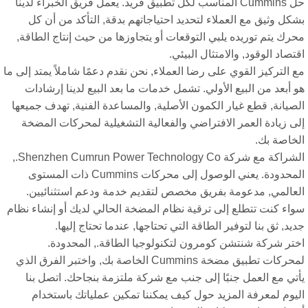
حل Cummins المناسب لكل تطبيق فريد. يعمل فريق الخبراء لدينا
كل وثيق مع العملاء لتحديد احتياجاتهم بدقة, التأكد من أن كل
رك يتم توريده يلبي التوقعات أو يتجاوزها من حيث إنتاج الطاقة,
تصاد الوقود, والامتثال البيئي.
 التركيز القوي على رضا العملاء, نحن نقدم دعمًا شاملاً يمتد إلى ما
 أبعد من البيع الأولي. تشمل خدمات ما بعد البيع لدينا إرشادات
صيانة, قطع غيار الكمون الأصلية, والمساعدة الفنية, تهدف جميعها
ى زيادة العمر الافتراضي والفعالية التشغيلية لمحركات المضخة
لخاصة بك.
الشراكة مع شركة Shenzhen Cumrun Power Technology Co.,
المحدودة. يعني الوصول إلى محركات Cummins ذات المستوى
لعالمي, مدعومة بفريق مخصص لتقديم خدمة ودعم استثنائيين.
اء كنت تتطلع إلى ترقية نظام المضخة الحالي لديك أو إنشاء نظام
يد, ثق بنا لتوفير الطاقة التي تحتاجها, عندما تحتاج إليها.
ختر شركة شنتشن كومرون لتكنولوجيا الطاقة., المحدودة.
لمحركات تطبيق مضخة Cummins الخاصة بك, واختبر الفرق الذي
تي مع العمل جنبًا إلى جنب مع شركة ملتزمة بنجاحك. اتصل بنا
يوم لمعرفة المزيد حول كيف يمكننا تمكين عملياتك باستخدام