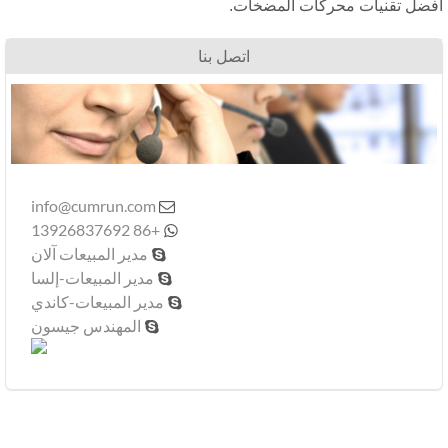
فضل تقنيات محركات المضخات.
اتصل بنا
info@cumrun.com

+86 13926837692

مدير المبيعات آلان

مدير المبيعات-إلسا

مدير المبيعات-كاندي

المهندس جيسون
