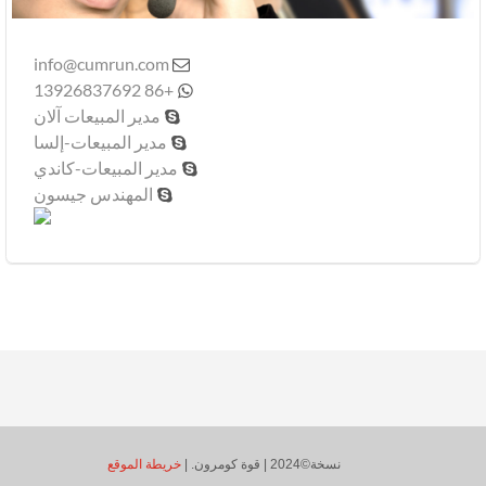
info@cumrun.com

+86 13926837692

مدير المبيعات آلان

مدير المبيعات-إلسا

مدير المبيعات-كاندي

المهندس جيسون

نسخة©2024 | قوة كومرون. |
خريطة الموقع