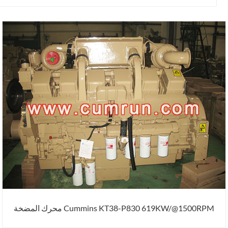
Cummins KT38-P830 619KW/@1500RPM محرك المضخة