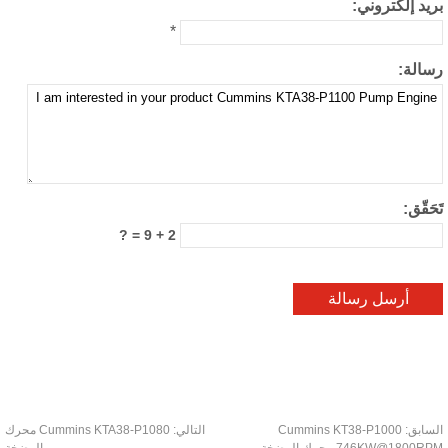
يد إلكتروني:
*
الة:
حَقّق:
2 + 9 = ?
سابق:
Cummins KT38-P1000
التالي:
Cummins KTA38-P1080 محرك
746KW@1800 محرك المضخة
المضخة