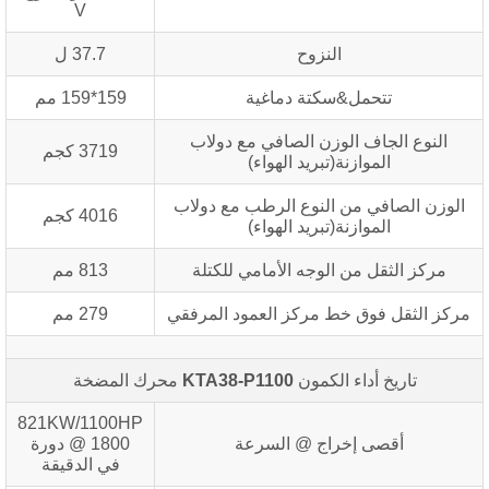
V
النزوح
37.7 ل
تتحمل&سكتة دماغية
159*159 مم
النوع الجاف الوزن الصافي مع دولاب
3719 كجم
الموازنة(تبريد الهواء)
الوزن الصافي من النوع الرطب مع دولاب
4016 كجم
الموازنة(تبريد الهواء)
مركز الثقل من الوجه الأمامي للكتلة
813 مم
مركز الثقل فوق خط مركز العمود المرفقي
279 مم
تاريخ أداء الكمون
KTA38-P1100
محرك المضخة
821KW/1100HP
أقصى إخراج @ السرعة
@ 1800 دورة
في الدقيقة