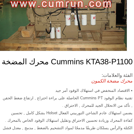
Cummins KTA38-P11 محرك المضخة
فئة والعلامات:
رك مضخة الكمون
الاقتصاد المنخفض في استهلاك الوقود أمر جيد
تقنية نظام الوقود Cummins PT الحاصلة على براءة اختراع , ارتفاع ضغط الحقن
تأكد من الانحلال الجيد للمحرك , الاحتراق .
يضمن استهلاك عادم الشاحن التوربيني الفعال Holset بشكل كامل , تحسين
اءة المحرك وزيادة تحسين الاحتراق وتقليل استهلاك الوقود الخاص بالمحرك .
كتلة والرأس يسلكان طريقًا مدمجًا لمواد التشحيم بالضغط , مدمج , معدل فشل