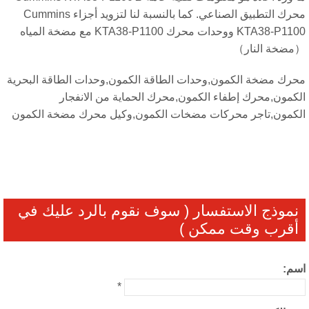
محرك التطبيق الصناعي. كما بالنسبة لنا لتزويد أجزاء Cummins
KTA38-P1100 ووحدات محرك KTA38-P1100 مع مضخة المياه
ضخة النار）
رك مضخة الكمون,وحدات الطاقة الكمون,وحدات الطاقة البحرية
كمون,محرك إطفاء الكمون,محرك الحماية من الانفجار
كمون,تاجر محركات مضخات الكمون,وكيل محرك مضخة الكمون
نموذج الاستفسار ( سوف نقوم بالرد عليك في
أقرب وقت ممكن )
م:
*