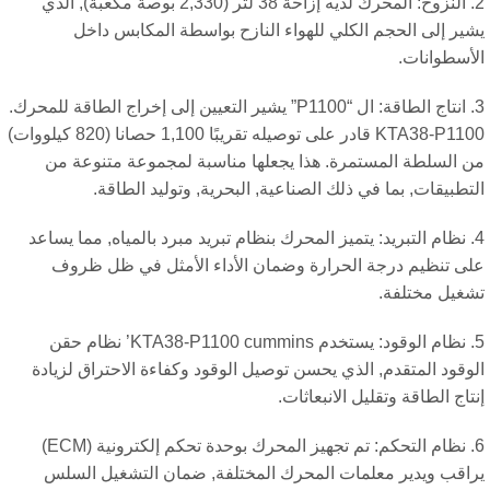
2. النزوح: المحرك لديه إزاحة 38 لتر (2,330 بوصة مكعبة), الذي
ير إلى الحجم الكلي للهواء النازح بواسطة المكابس داخل
أسطوانات.
3. انتاج الطاقة: ال “P1100” يشير التعيين إلى إخراج الطاقة للمحرك.
KTA38-P1100 قادر على توصيله تقريبًا 1,100 حصانا (820 كيلووات)
 السلطة المستمرة. هذا يجعلها مناسبة لمجموعة متنوعة من
تطبيقات, بما في ذلك الصناعية, البحرية, وتوليد الطاقة.
4. نظام التبريد: يتميز المحرك بنظام تبريد مبرد بالمياه, مما يساعد
ى تنظيم درجة الحرارة وضمان الأداء الأمثل في ظل ظروف
غيل مختلفة.
5. نظام الوقود: يستخدم KTA38-P1100 cummins’ نظام حقن
وقود المتقدم, الذي يحسن توصيل الوقود وكفاءة الاحتراق لزيادة
تاج الطاقة وتقليل الانبعاثات.
6. نظام التحكم: تم تجهيز المحرك بوحدة تحكم إلكترونية (ECM)
اقب ويدير معلمات المحرك المختلفة, ضمان التشغيل السلس