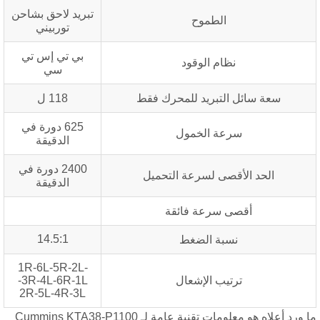
تبريد لاحق بشاحن
الطموح
توربيني
بي تي إس تي
نظام الوقود
سي
سعة سائل التبريد للمحرك فقط
118 ل
625 دورة في
سرعة الخمول
الدقيقة
2400 دورة في
الحد الأقصى لسرعة التحميل
الدقيقة
أقصى سرعة فائقة
14.5:1
نسبة الضغط
1R-6L-5R-2L-
ترتيب الإشعال
3R-4L-6R-1L-
2R-5L-4R-3L
ما ورد أعلاه هو معلومات تقنية عامة لـ Cummins KTA38-P1100