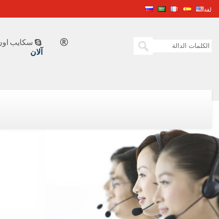
لغة
سكايب اون 


آلان