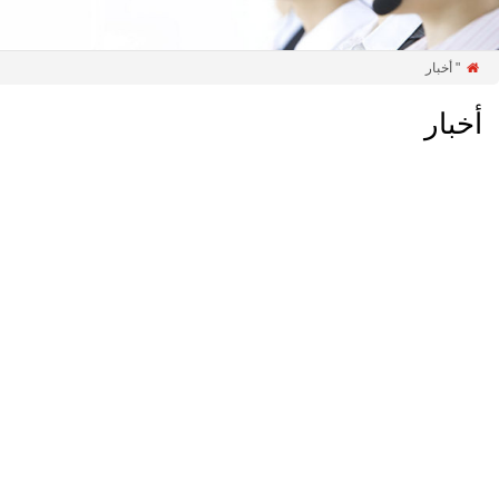
" أخبار

أخبار