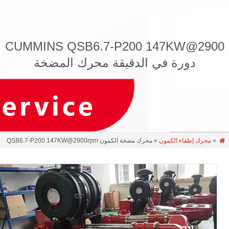
CUMMINS QSB6.7-P200 147KW@290
دورة في الدقيقة محرك المضخة
»
محرك إطفاء الكمون
» محرك مضخة الكمون QSB6.7-P200 147KW@2900rpm