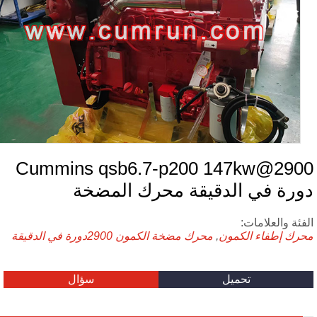
Cummins qsb6.7-p200 147kw@290
ورة في الدقيقة محرك المضخة
فئة والعلامات:
رك إطفاء الكمون
,
محرك مضخة الكمون
2900دورة في الدقيقة
تحميل
سؤال