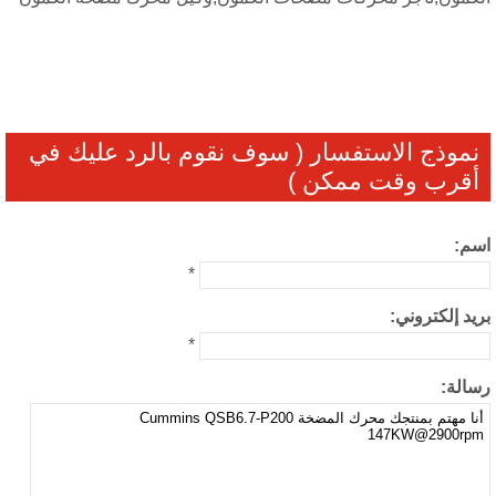
نموذج الاستفسار ( سوف نقوم بالرد عليك في
أقرب وقت ممكن )
م:
*
يد إلكتروني:
*
الة: