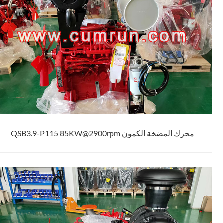
محرك المضخة الكمون QSB3.9-P115 85KW@2900rpm