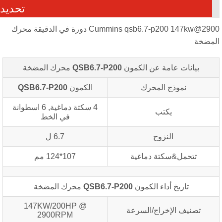
تحديد
Cummins qsb6.7-p200 147kw@2900 دورة في الدقيقة محرك
مضخة
بيانات عامة عن الكمون
QSB6.7-P200
محرك المضخة
نموذج المحرك
الكمون
QSB6.7-P200
4 سكتة دماغية, 6 اسطوانة
يكتب
في الخط
النزوح
6.7 ل
تتحمل&سكتة دماغية
107*124 مم
تاريخ أداء الكمون
QSB6.7-P200
محرك المضخة
147KW/200HP @
تصنيف الإخراج/السرعة
2900RPM