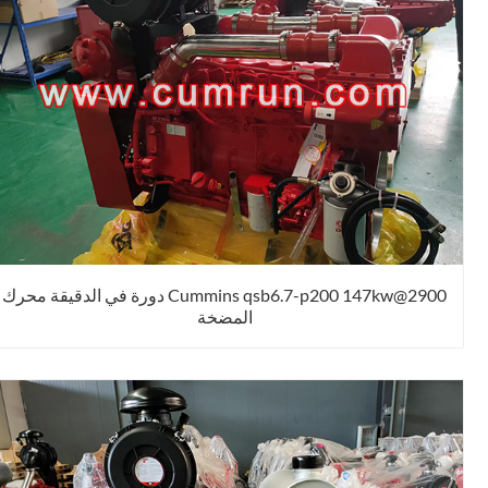
Cummins qsb6.7-p200 147kw@2900 دورة في الدقيقة محرك
المضخة