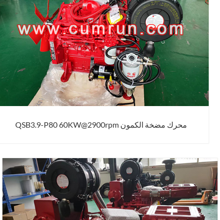
محرك مضخة الكمون QSB3.9-P80 60KW@2900rpm