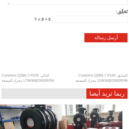
حَقّق:
5 + 9 = ?
سابق:
Cummins QSB6.7-P160
التالي:
Cummins QSB6.7-P230
118KW@2900 محرك المضخة
170KW@2900RPM محرك المضخة
ربما تريد أيضا