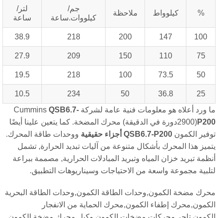
جم/
لتر/
%
كيلوواط
ملاحظة
كيلووات.ساعة
ساعة
38.9
218
200
147
100
27.9
209
150
110
75
19.5
218
100
73.5
50
10.5
234
50
36.8
25
 ورد أعلاه هو معلومات فنية عامة لشركة Cummins
QSB6.7-
P20
(2900دورة في الدقيقة)
محرك المضخة. كما يتعين علينا أيضًا
فير الكمون
QSB6.7-P200
أجزاء حقيقية
ووحدات طاقة المحرك.
ميز هذا المحرك بأشكال متنوعة من آليات تبديد الحرارة, تشمل
ظمة تبريد خزان المياه وتبريد المبادلات الحرارية, مصممة ببراعة
لبية مجموعة واسعة من الاحتياجات وسيناريوهات التطبيق.
رك مضخة الكمون,وحدات الطاقة الكمون,وحدات الطاقة البحرية
كمون,محرك إطفاء الكمون,محرك الحماية من الانفجار
كمون,تاجر محركات مضخات الكمون,وكيل محرك مضخة الكمون