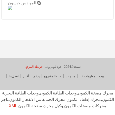
المهندس جيسون

نسخة©2024 | قوة كومرون. |
خريطة الموقع
بيت
معلومات عنا
منتجات
حالة المشروع
يدعم
أخبار
اتصل بنا
حرك مضخة الكمون,وحدات الطاقة الكمون,وحدات الطاقة البحرية
كمون,محرك إطفاء الكمون,محرك الحماية من الانفجار الكمون,تاجر
محركات مضخات الكمون,وكيل محرك مضخة الكمون
XML