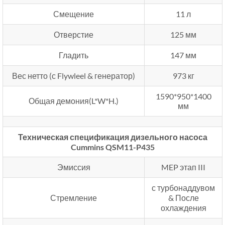
Смещение
11 л
Отверстие
125 мм
Гладить
147 мм
Вес нетто (с Flywleel & генератор)
973 кг
1590*950*1400
Общая демония(L*W*H.)
мм
Техническая спецификация дизельного насоса
Cummins QSM11-P435
Эмиссия
MEP этап III
с турбонаддувом
Стремление
& После
охлаждения