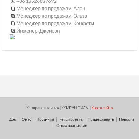
+86 13926837692

Менеджер по продажам-Алан

Менеджер по продажам-Эльза

Менеджер по продажам-Конфеты

Инженер-Джейсон

Копировать©2024 | КУМРУН СИЛА. |
Карта сайта
Дом
О нас
Продукты
Кейс проекта
Поддерживать
Новости
Связаться с нами