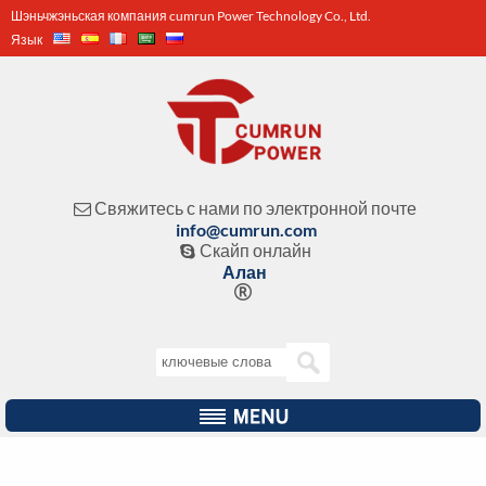
Шэньчжэньская компания cumrun Power Technology Co., Ltd.
Язык
Свяжитесь с нами по электронной почте

info@cumrun.com
Скайп онлайн

Алан
