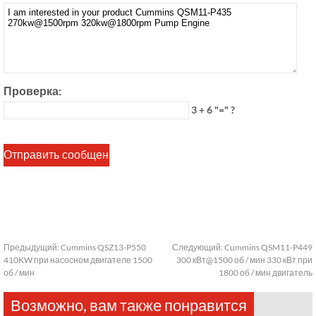
Проверка:
3 + 6 "=" ?
Предыдущий:
Cummins QSZ13-P550
Следующий:
Cummins QSM11-P449
410KW при насосном двигателе 1500
300 кВт@1500 об / мин 330 кВт при
об / мин
1800 об / мин двигатель
Возможно, вам также понравится