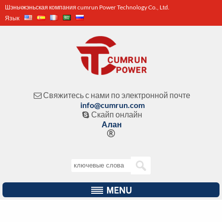
Шэньчжэньская компания cumrun Power Technology Co., Ltd.
Язык
Свяжитесь с нами по электронной почте

info@cumrun.com
Скайп онлайн

Алан
