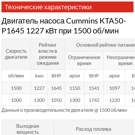
Технические характеристики
Двигатель насоса Cummins KTA50-
P1645 1227 кВт при 1500 об/мин
Рейтинг
Основной рейтинг питани
Скорость
власти в
двигателя
режиме
Ограниченное
Неограниче
ожидания
время
время
об/мин
kwn
BHP
архи
BHP
архи
B
1500
1227
1645
1150
1541
1097
1
1000
1300
1050
1300
1742
1220
1
Данные о производительности двигателя @ 1500 об/мин
Выходная
Расход топлива
мощность