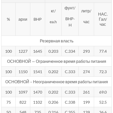
фунт/
кг/
литр/
НАС.
BHP-
%
архи
BHP
Гал/
ea.h
час
час
H
Резервная власть
100
1227
1645
0.203
C.334
293
77.4
ОСНОВНОЙ — Ограниченное время работы питания
100
1150
1541
0.202
C.333
274
72.3
ОСНОВНОЙ – Неограниченное время работы питания
100
1097
1470
0.202
C.333
261
69.0
75
822
1102
0.206
C.338
199
52.5
50
548
735
0.216
C.355
139
36.6