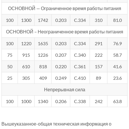
ОСНОВНОЙ — Ограниченное время работы питания
100
1300
1742
0.203
C.334
310
81.0
ОСНОВНОЙ – Неограниченное время работы питания
100
1220
1635
0.203
C.334
291
76.9
75
915
1226
0.207
C.340
222
58.7
50
610
818
0.220
C.361
157
41.6
25
305
409
0.249
C.410
89
23.6
Непрерывная сила
100
1000
1340
0.206
C.338
242
63.8
Вышеуказанное-общая техническая информация о