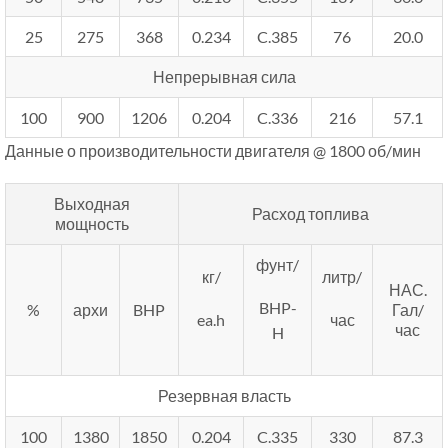
25
275
368
0.234
C.385
76
20.0
Непрерывная сила
100
900
1206
0.204
C.336
216
57.1
Данные о производительности двигателя @ 1800 об/мин
Выходная
Расход топлива
мощность
фунт/
кг/
литр/
НАС.
BHP-
%
архи
BHP
Гал/
ea.h
час
час
H
Резервная власть
100
1380
1850
0.204
C.335
330
87.3