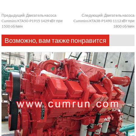
Предыдущий:
Двигатель насоса
Следующий:
Двигатель насоса
Cummins KTA50-P1915 1429 кВт при
Cummins KTA38-P1490 1112 кВт при
1500 об/мин
1800 об/мин
Возможно, вам также понравится