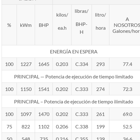
libras/
kilos/
litro/
A
BHP-
%
kWm
BHP
NOSOTROS
ea.h
hora
Galones/hor
H
ENERGÍA EN ESPERA
100
1227
1645
0.203
C.334
293
77.4
PRINCIPAL — Potencia de ejecución de tiempo limitado
100
1150
1541
0.202
C.333
274
72.3
PRINCIPAL – Potencia de ejecución de tiempo ilimitado
100
1097
1470
0.202
C.333
261
69.0
75
822
1102
0.206
C.338
199
52.5
50
548
735
0.216
C.355
139
36.6