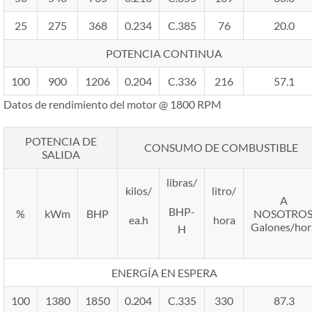
25
275
368
0.234
C.385
76
20.0
POTENCIA CONTINUA
100
900
1206
0.204
C.336
216
57.1
Datos de rendimiento del motor @ 1800 RPM
POTENCIA DE
CONSUMO DE COMBUSTIBLE
SALIDA
libras/
kilos/
litro/
A
BHP-
%
kWm
BHP
NOSOTROS
ea.h
hora
Galones/hor
H
ENERGÍA EN ESPERA
100
1380
1850
0.204
C.335
330
87.3