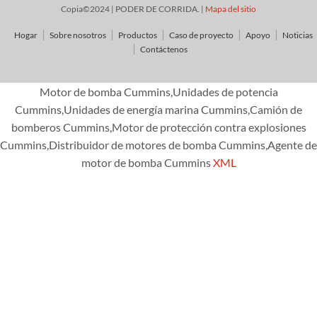
Copia©2024 | PODER DE CORRIDA. |
Mapa del sitio
Hogar
Sobre nosotros
Productos
Caso de proyecto
Apoyo
Noticias
Contáctenos
Motor de bomba Cummins,Unidades de potencia
Cummins,Unidades de energía marina Cummins,Camión de
bomberos Cummins,Motor de protección contra explosiones
Cummins,Distribuidor de motores de bomba Cummins,Agente de
motor de bomba Cummins
XML