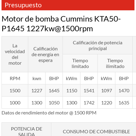
Presupuesto
Motor de bomba Cummins KTA50-
P1645 1227kw@1500rpm
Calificación de potencia
La
principal
Calificación
velocidad
de energía en
del
espera
Tiempo
Tiempo
motor
limitado
ilimitado
RPM
kwn
BHP
kWm
BHP
kWm
BHP
1500
1227
1645
1150
1541
1097
1470
1000
1300
1050
1300
1742
1220
1635
Datos de rendimiento del motor @ 1500 RPM
POTENCIA DE
CONSUMO DE COMBUSTIBLE
SALIDA