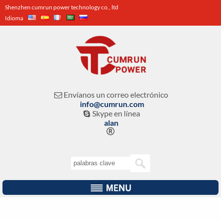
Shenzhen cumrun power technology co., ltd
Idioma
Envíanos un correo electrónico

info@cumrun.com
Skype en línea

alan
