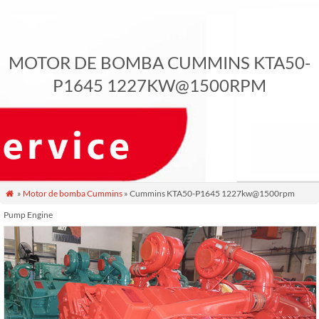
MOTOR DE BOMBA CUMMINS KTA50-
P1645 1227KW@1500RPM
»
Motor de bomba Cummins
» Cummins KTA50-P1645 1227kw@1500rpm

Pump Engine