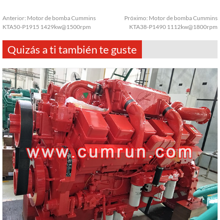
Anterior:
Motor de bomba Cummins
Próximo:
Motor de bomba Cummins
KTA50-P1915 1429kw@1500rpm
KTA38-P1490 1112kw@1800rpm
Quizás a ti también te guste