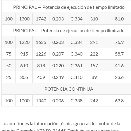
PRINCIPAL — Potencia de ejecución de tiempo limitado
100
1300
1742
0.203
C.334
310
81.0
PRINCIPAL – Potencia de ejecución de tiempo ilimitado
100
1220
1635
0.203
C.334
291
76.9
75
915
1226
0.207
C.340
222
58.7
50
610
818
0.220
C.361
157
41.6
25
305
409
0.249
C.410
89
23.6
POTENCIA CONTINUA
100
1000
1340
0.206
C.338
242
63.8
Lo anterior es la información técnica general del motor de la
bomba Cummins KTA50-P1645. También es para nosotros