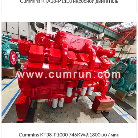
Cummins KTA38-P1100 насосной двигатель
Cummins KT38-P1000 746KW@1800 об / мин