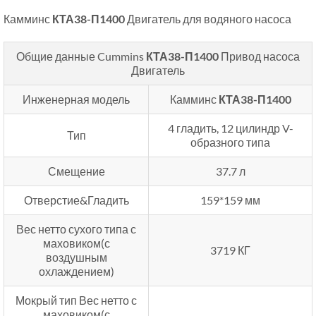
Камминс
КТА38-П1400
Двигатель для водяного насоса
Общие данные Cummins
КТА38-П1400
Привод насоса
Двигатель
Инженерная модель
Камминс
КТА38-П1400
4 гладить, 12 цилиндр V-
Тип
образного типа
Смещение
37.7 л
Отверстие&Гладить
159*159 мм
Вес нетто сухого типа с
маховиком(с
3719 КГ
воздушным
охлаждением)
Мокрый тип Вес нетто с
маховиком(с