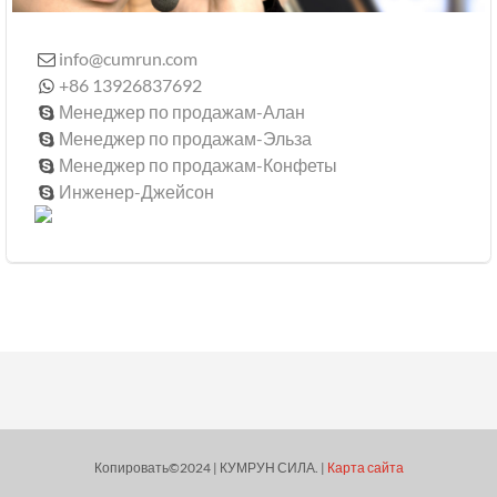
info@cumrun.com

+86 13926837692

Менеджер по продажам-Алан

Менеджер по продажам-Эльза

Менеджер по продажам-Конфеты

Инженер-Джейсон

Копировать©2024 | КУМРУН СИЛА. |
Карта сайта