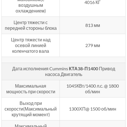
4016 КГ
воздушным
охлаждением)
Центр тяжести с
813 мм
передней стороны блока
Центр тяжести над
осевой линией
279 мм
коленчатого вала
Дата исполнения Cummins
КТА38-П1400
Привод
насоса Двигатель
Максимальная
1045КВт/1400 л.с. @ 1800
мощность при скорости
об/мин
Выход при
скорости(Максимальный
1300ХП@ 1500 об/мин
крутящий момент)
Максимальный