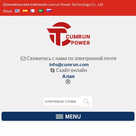
Шэньчжэньская компания cumrun Power Technology Co., Ltd.
Язык
Свяжитесь с нами по электронной почте

info@cumrun.com
Скайп онлайн

Алан
