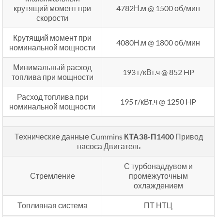
крутящий момент при
4782Н.м @ 1500 об/мин
скорости
Крутящий момент при
4080Н.м @ 1800 об/мин
номинальной мощности
Минимальный расход
193 г/кВт.ч @ 852 HP
топлива при мощности
Расход топлива при
195 г/кВт.ч @ 1250 HP
номинальной мощности
Технические данные Cummins
КТА38-П1400
Привод
насоса Двигатель
С турбонаддувом и
Стремление
промежуточным
охлаждением
Топливная система
ПТ НТЦ