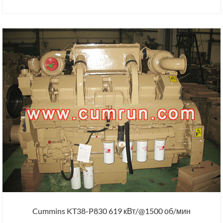
Cummins KT38-P830 619 кВт/@1500 об/мин