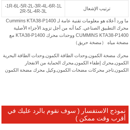
1R-6L-5R-2L-3R-4L-6R-1L-
ترتيب الإشعال
2R-5L-4R-3L
ما ورد أعلاه هو معلومات تقنية عامة لـ Cummins KTA38-P1400
رك التطبيق الصناعي. كما أنه من أجل تزويد الأجزاء الأصلية
CUMMINS KTA38-P1400 ووحدات محرك KTA38-P1400 مع
ضخة مياه （مضخة حريق）
رك مضخة الكمون,وحدات الطاقة الكمون,وحدات الطاقة البحرية
كمون,محرك إطفاء الكمون,محرك الحماية من الانفجار
كمون,تاجر محركات مضخات الكمون,وكيل محرك مضخة الكمون
نموذج الاستفسار ( سوف نقوم بالرد عليك في
أقرب وقت ممكن )