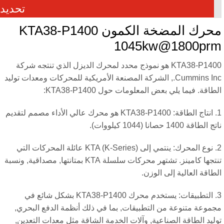
تحديد
محرك المضخة الكمون KTA38-P1400
1045kw@1800pr
KTA38-P1400 هو نموذج محدد لمحرك الديزل الذي تنتجه شركة
Cummins Inc., الشركة المصنعة الأمريكية للمحركات ومعدات توليد
طاقة. فيما يلي بعض المعلومات حول KTA38-P1400:
1. انتاج الطاقة: KTA38-P1400 هو محرك عالي الأداء مصمم لتقديم
الطاقة 1400 حصانا (1044 كيلووات).
2. نوع المحرك: ينتمي إلى KTA (K-Series) عائلة المحركات التي
تنتجها كامينز. تشتهر محركات سلسلة KTA بمتانتها, مصداقية, ونسبة
طاقة العالية إلى الوزن.
3. التطبيقات: يستخدم محرك KTA38-P1400 بشكل شائع في
موعة متنوعة من التطبيقات, بما في ذلك أنظمة الدفع البحري,
ليد الطاقة الصناعية, وآلات الخدمة الشاقة مثل معدات التعدين,