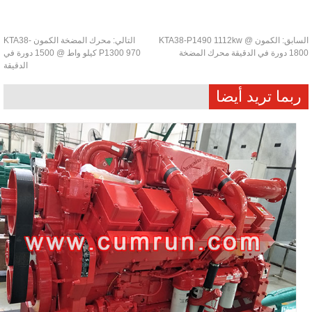
سابق:
الكمون KTA38-P1490 1112kw @
التالي:
محرك المضخة الكمون KTA38-
ي الدقيقة محرك المضخة
P1300 970 كيلو واط @ 1500 دورة في
الدقيقة
ربما تريد أيضا