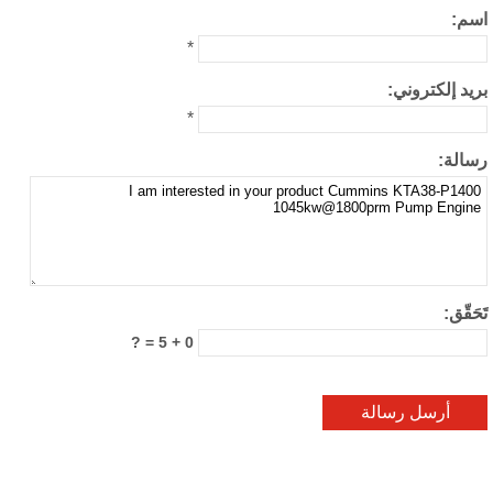
م:
*
يد إلكتروني:
*
الة:
حَقّق:
0 + 5 = ?