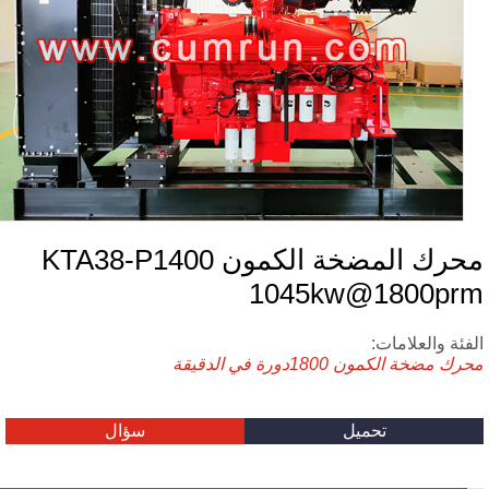
محرك المضخة الكمون KTA38-P1400
1045kw@1800pr
فئة والعلامات:
رك مضخة الكمون
1800دورة في الدقيقة
تحميل
سؤال