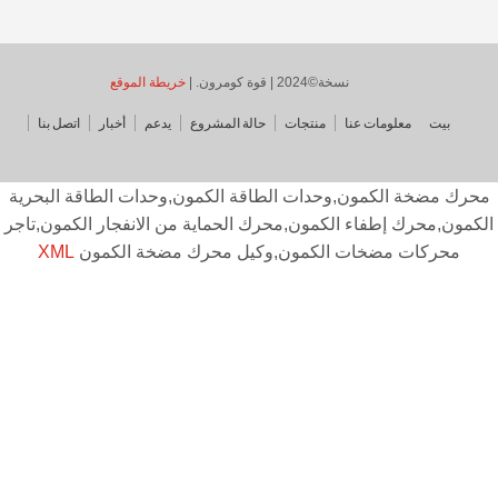
نسخة©2024 | قوة كومرون. |
خريطة الموقع
بيت
معلومات عنا
منتجات
حالة المشروع
يدعم
أخبار
اتصل بنا
حرك مضخة الكمون,وحدات الطاقة الكمون,وحدات الطاقة البحرية
كمون,محرك إطفاء الكمون,محرك الحماية من الانفجار الكمون,تاجر
محركات مضخات الكمون,وكيل محرك مضخة الكمون
XML