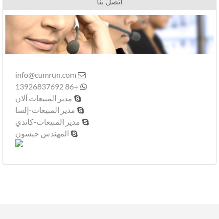
اتصل بنا
info@cumrun.com

+86 13926837692

مدير المبيعات آلان

مدير المبيعات-إلسا

مدير المبيعات-كاندي

المهندس جيسون
