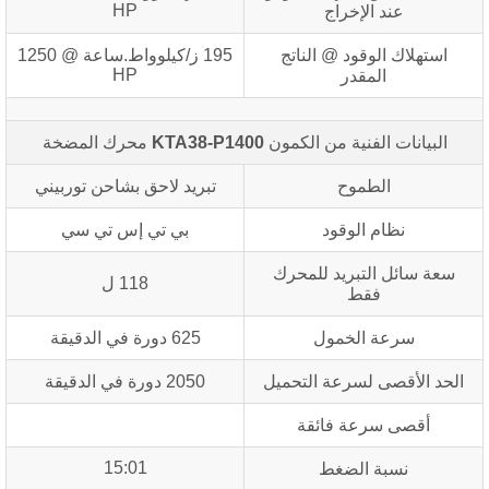
HP
عند الإخراج
استهلاك الوقود @ الناتج
195 ز/كيلوواط.ساعة @ 1250
HP
المقدر
البيانات الفنية من الكمون
KTA38-P1400
محرك المضخة
الطموح
تبريد لاحق بشاحن توربيني
نظام الوقود
بي تي إس تي سي
سعة سائل التبريد للمحرك
118 ل
فقط
سرعة الخمول
625 دورة في الدقيقة
الحد الأقصى لسرعة التحميل
2050 دورة في الدقيقة
أقصى سرعة فائقة
15:01
نسبة الضغط