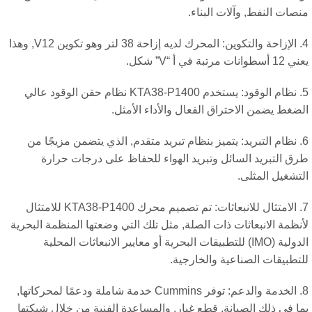
صات النفط, وآلات البناء.
4. الإزاحة والتكوين: المحرك لديه إزاحة 38 لتر وهو تكوين V12, وهذا
طوانات مرتبة في أ “V” شكل.
5. نظام الوقود: يستخدم KTA38-P1400 نظام حقن الوقود عالي
ضغط يضمن الاحتراق الفعال والأداء الأمثل.
6. نظام التبريد: يتميز بنظام تبريد متقدم, الذي يتضمن مزيجًا من
ق التبريد السائل وتبريد الهواء للحفاظ على درجات حرارة
تشغيل المثلى.
7. الامتثال للانبعاثات: تم تصميم محرك KTA38-P1400 للامتثال
نظمة الانبعاثات ذات الصلة, مثل تلك التي وضعتها المنظمة البحرية
الدولية (IMO) للتطبيقات البحرية أو معايير الانبعاثات المحلية
تطبيقات الصناعية والخارجية.
8. الخدمة والدعم: توفر Cummins خدمة شاملة ودعمًا لمحركاتها,
ا في ذلك الصيانة, قطع غيار, والمساعدة الفنية من خلال شبكتها