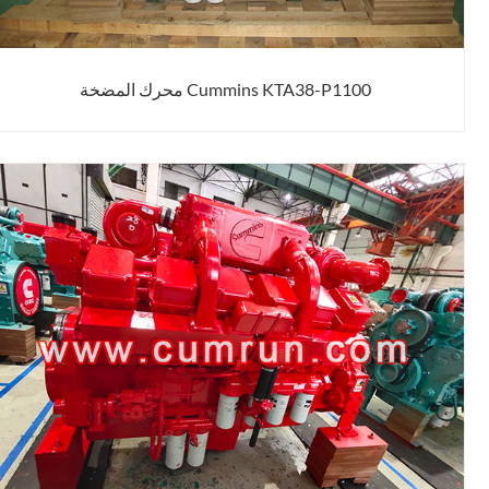
Cummins KTA38-P1100 محرك المضخة