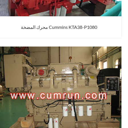
Cummins KTA38-P1080 محرك المضخة