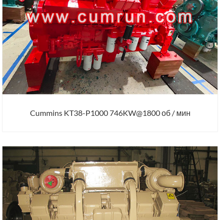
Cummins KT38-P1000 746KW@1800 об / мин