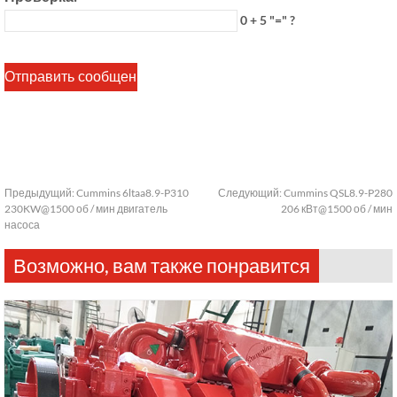
0 + 5 "=" ?
Предыдущий:
Cummins 6ltaa8.9-P310
Следующий:
Cummins QSL8.9-P280
230KW@1500 об / мин двигатель
206 кВт@1500 об / мин
насоса
Возможно, вам также понравится