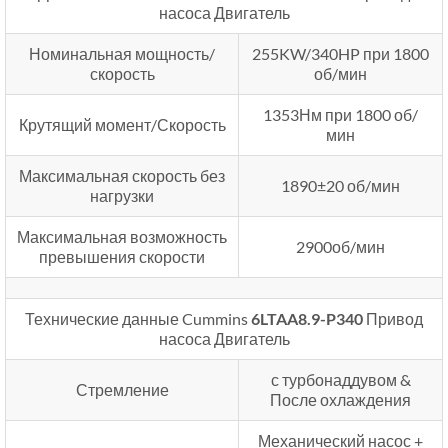
насоса Двигатель
Номинальная мощность/
255KW/340HP при 1800
скорость
об/мин
1353Нм при 1800 об/
Крутящий момент/Скорость
мин
Максимальная скорость без
1890±20 об/мин
нагрузки
Максимальная возможность
2900об/мин
превышения скорости
Технические данные Cummins
6LTAA8.9-P340
Привод
насоса Двигатель
с турбонаддувом &
Стремление
После охлаждения
Механический насос +