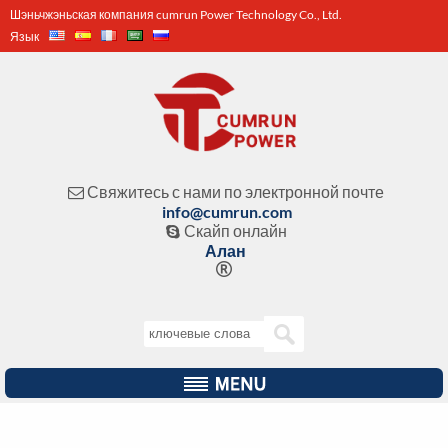
Шэньчжэньская компания cumrun Power Technology Co., Ltd.
Язык
Свяжитесь с нами по электронной почте

info@cumrun.com
Скайп онлайн

Алан
