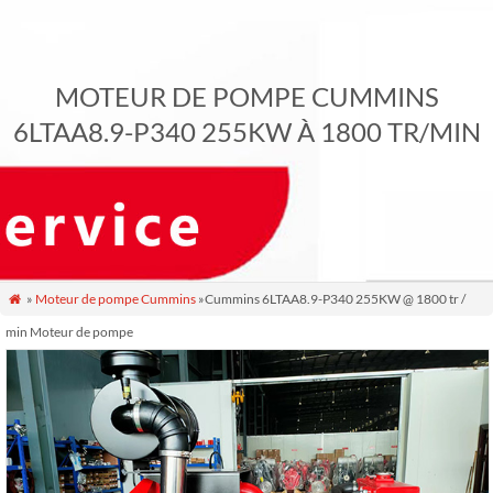
MOTEUR DE POMPE CUMMINS
6LTAA8.9-P340 255KW À 1800 TR/MIN
»
Moteur de pompe Cummins
»Cummins 6LTAA8.9-P340 255KW @ 1800 tr /

min Moteur de pompe