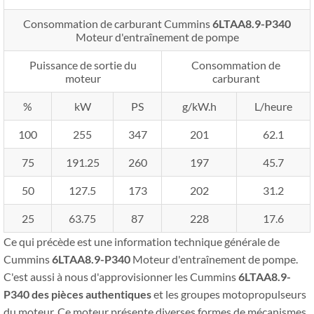
Consommation de carburant Cummins
6LTAA8.9-P340
Moteur d'entraînement de pompe
Puissance de sortie du
Consommation de
moteur
carburant
%
kW
PS
g/kW.h
L/heure
100
255
347
201
62.1
75
191.25
260
197
45.7
50
127.5
173
202
31.2
25
63.75
87
228
17.6
Ce qui précède est une information technique générale de
Cummins
6LTAA8.9-P340
Moteur d'entraînement de pompe.
C'est aussi à nous d'approvisionner les Cummins
6LTAA8.9-
P340
des pièces authentiques
et les groupes motopropulseurs
du moteur. Ce moteur présente diverses formes de mécanismes