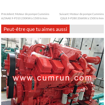
Précédent:
Moteur de pompe Cummins
Suivant:
Moteur de pompe Cummins
6LTAA8.9-P310 230KW à 1500 tr/min
QSL8.9-P280 206KW à 1500 tr/min
Peut-être que tu aimes aussi