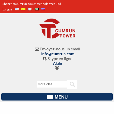
Shenzhen cumrun power technology co., ltd
Langue
Envoyez-nous un email

info@cumrun.com
Skype en ligne

Alain
