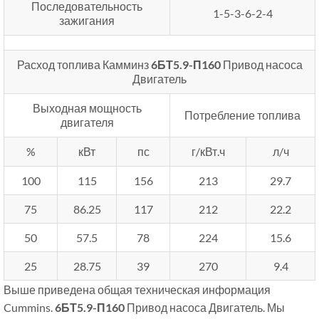
Последовательность
1-5-3-6-2-4
зажигания
Расход топлива Камминз
6БТ5.9-П160
Привод насоса
Двигатель
Выходная мощность
Потребление топлива
двигателя
%
кВт
пс
г/кВт.ч
л/ч
100
115
156
213
29.7
75
86.25
117
212
22.2
50
57.5
78
224
15.6
25
28.75
39
270
9.4
Выше приведена общая техническая информация
Cummins.
6БТ5.9-П160
Привод насоса Двигатель. Мы