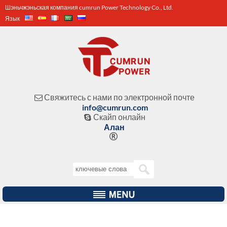
Шэньчжэньская компания cumrun Power Technology Co., Ltd.
Язык
Свяжитесь с нами по электронной почте

info@cumrun.com
Скайп онлайн

Алан
