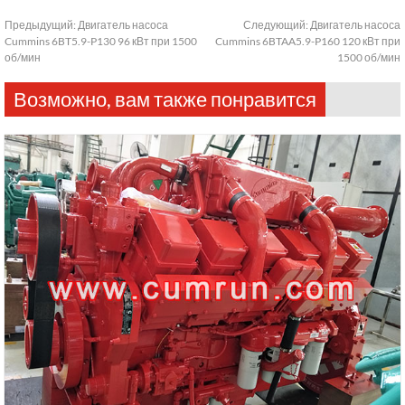
Предыдущий:
Двигатель насоса
Следующий:
Двигатель насоса
Cummins 6BT5.9-P130 96 кВт при 1500
Cummins 6BTAA5.9-P160 120 кВт при
об/мин
1500 об/мин
Возможно, вам также понравится