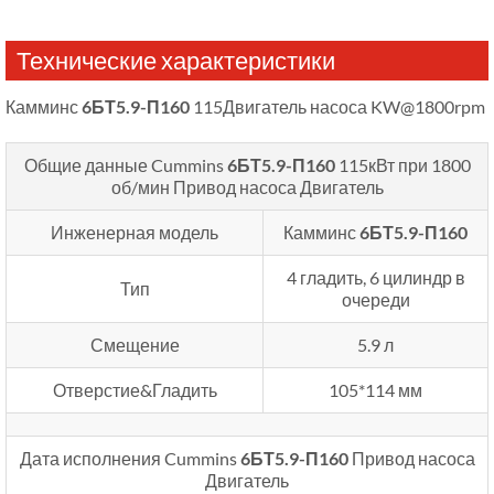
Технические характеристики
Камминс
6БТ5.9-П160
115Двигатель насоса KW@1800rpm
Общие данные Cummins
6БТ5.9-П160
115кВт при 1800
об/мин
Привод насоса Двигатель
Инженерная модель
Камминс
6БТ5.9-П160
4 гладить, 6 цилиндр в
Тип
очереди
Смещение
5.9 л
Отверстие&Гладить
105*114 мм
Дата исполнения Cummins
6БТ5.9-П160
Привод насоса
Двигатель