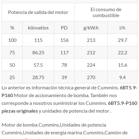
El consumo de
Potencia de salida del motor
combustible
%
kilovatios
PD
g/kW.h
l/h
100
115
156
213
29.7
75
86.25
117
212
22.2
50
57.5
78
224
15.6
25
28.75
39
270
9.4
Lo anterior es información técnica general de Cummins.
6BT5.9-
P160
Motor de accionamiento de bomba. También nos
corresponde a nosotros suministrar los Cummins.
6BT5.9-P160
piezas originales
y unidades de potencia del motor .
Motor de bomba Cummins,Unidades de potencia
Cummins,Unidades de energía marina Cummins,Camión de