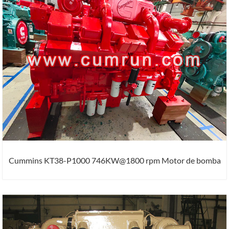
Cummins KT38-P1000 746KW@1800 rpm Motor de bomba