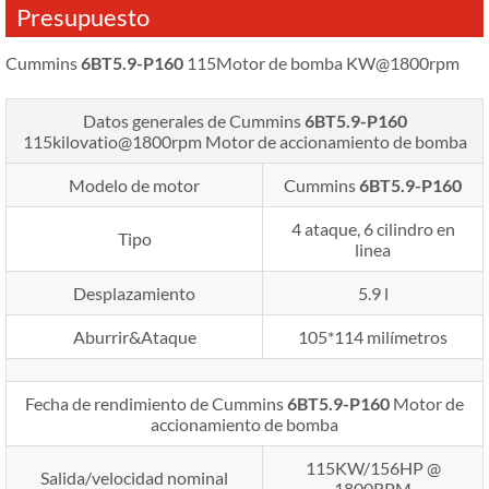
Presupuesto
Cummins
6BT5.9-P160
115Motor de bomba KW@1800rpm
Datos generales de Cummins
6BT5.9-P160
115kilovatio@1800rpm
Motor de accionamiento de bomba
Modelo de motor
Cummins
6BT5.9-P160
4 ataque, 6 cilindro en
Tipo
linea
Desplazamiento
5.9 l
Aburrir&Ataque
105*114 milímetros
Fecha de rendimiento de Cummins
6BT5.9-P160
Motor de
accionamiento de bomba
115KW/156HP @
Salida/velocidad nominal
1800RPM