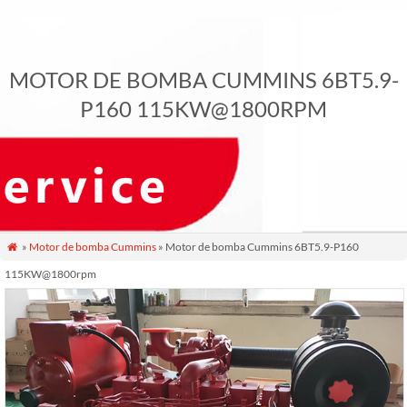
MOTOR DE BOMBA CUMMINS 6BT5.9-
P160 115KW@1800RPM
»
Motor de bomba Cummins
» Motor de bomba Cummins 6BT5.9-P160

115KW@1800rpm