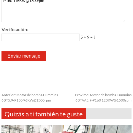
Verificación:
5 + 9 = ?
Anterior:
Motor de bomba Cummins
Próximo:
Motor de bomba Cummins
6BT5.9-P130 96KW@1500rpm
6BTAA5.9-P160 120KW@1500rpm
Quizás a ti también te guste