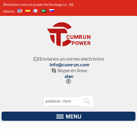
Shenzhen cumrun power technology co., ltd
Idioma
Envíanos un correo electrónico

info@cumrun.com
Skype en línea

alan
