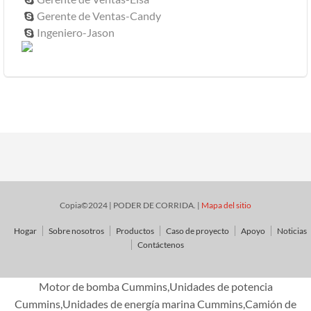
Gerente de Ventas-Candy

Ingeniero-Jason

Copia©2024 | PODER DE CORRIDA. |
Mapa del sitio
Hogar
Sobre nosotros
Productos
Caso de proyecto
Apoyo
Noticias
Contáctenos
Motor de bomba Cummins,Unidades de potencia
Cummins,Unidades de energía marina Cummins,Camión de