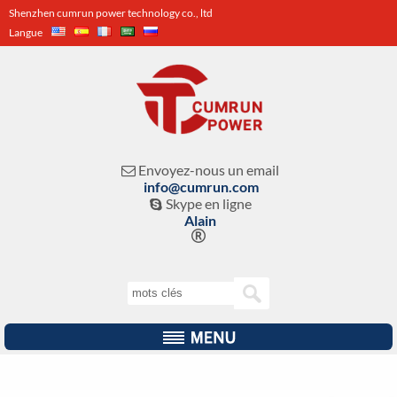
Shenzhen cumrun power technology co., ltd
Langue
Envoyez-nous un email

info@cumrun.com
Skype en ligne

Alain
