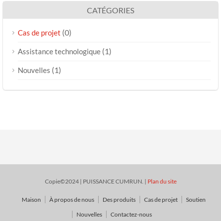
CATÉGORIES
(0)
Cas de projet
(1)
Assistance technologique
(1)
Nouvelles
Copie©2024 | PUISSANCE CUMRUN. |
Plan du site
Maison
À propos de nous
Des produits
Cas de projet
Soutien
Nouvelles
Contactez-nous