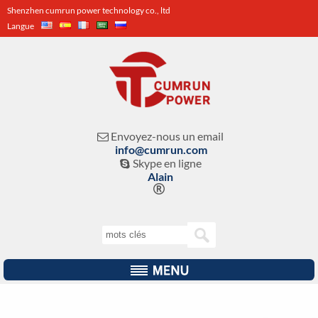
Shenzhen cumrun power technology co., ltd
Langue
Envoyez-nous un email

info@cumrun.com
Skype en ligne

Alain
