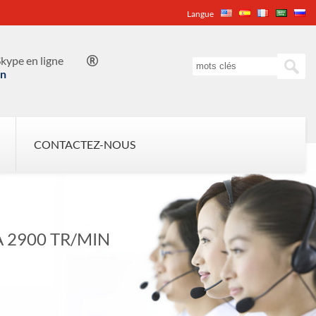
Langue
kype en ligne

in
CONTACTEZ-NOUS
 2900 TR/MIN