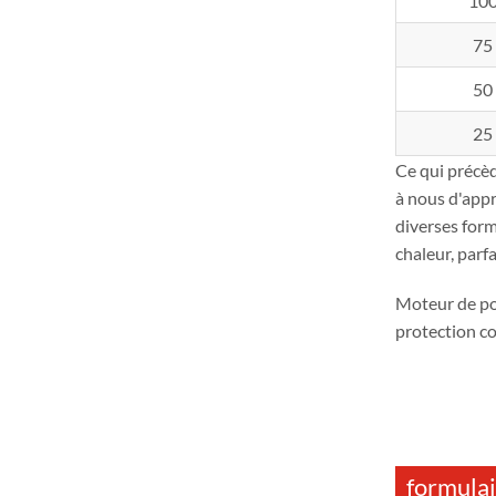
10
75
50
25
Ce qui précè
à nous d'app
diverses form
chaleur, parf
Moteur de p
protection c
formulai