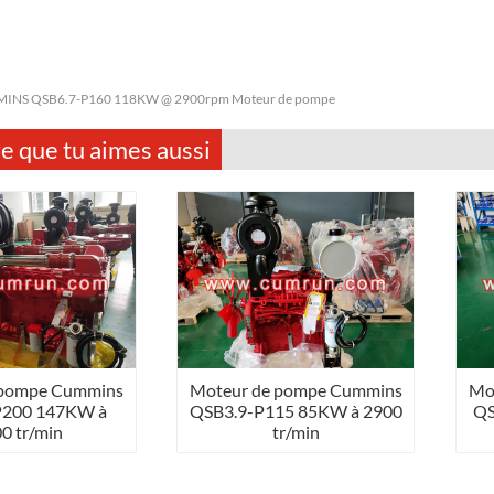
INS QSB6.7-P160 118KW @ 2900rpm Moteur de pompe
e que tu aimes aussi
 pompe Cummins
Moteur de pompe Cummins
Mo
P200 147KW à
QSB3.9-P115 85KW à 2900
QS
0 tr/min
tr/min