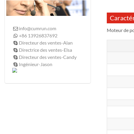
Caractér
info@cumrun.com

Moteur de p
+86 13926837692

Directeur des ventes-Alan

Directrice des ventes-Elsa

Directeur des ventes-Candy

Ingénieur-Jason
