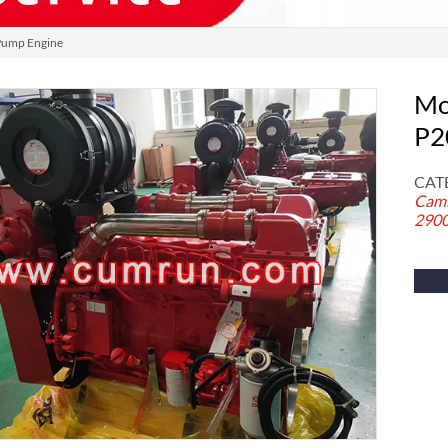
ump Engine
Mo
P2
CATÉ
Cami
290