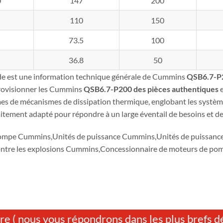
0
147
200
110
150
73.5
100
36.8
50
de est une information technique générale de Cummins
QSB6.7-P
rovisionner les Cummins
QSB6.7-P200
des pièces authentiques
e
es de mécanismes de dissipation thermique, englobant les système
aitement adapté pour répondre à un large éventail de besoins et de
ompe Cummins,Unités de puissance Cummins,Unités de puissan
ontre les explosions Cummins,Concessionnaire de moteurs de 
re ( nous vous répondrons dans les plus brefs dé