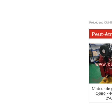
Précédent:
CUMM
Peut-êtr
Moteur de
QSB6.7-
290