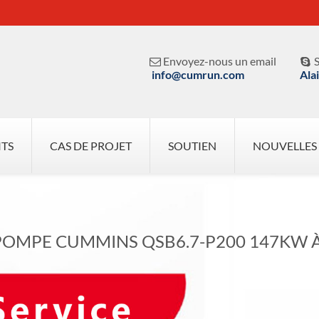
Envoyez-nous un email
S


info@cumrun.com
Ala
ITS
CAS DE PROJET
SOUTIEN
NOUVELLES
OMPE CUMMINS QSB6.7-P200 147KW À