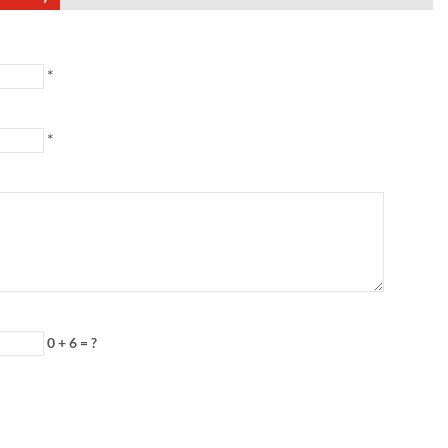
*
*
0 + 6 = ?