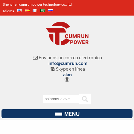
Shenzhen cumrun power technology co., ltd
Idioma
Envíanos un correo electrónico

info@cumrun.com
Skype en línea

alan
