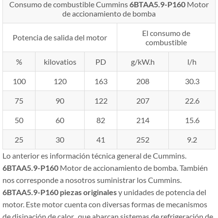
Consumo de combustible Cummins
6BTAA5.9-P160
Motor
de accionamiento de bomba
El consumo de
Potencia de salida del motor
combustible
%
kilovatios
PD
g/kW.h
l/h
100
120
163
208
30.3
75
90
122
207
22.6
50
60
82
214
15.6
25
30
41
252
9.2
Lo anterior es información técnica general de Cummins.
6BTAA5.9-P160
Motor de accionamiento de bomba. También
nos corresponde a nosotros suministrar los Cummins.
6BTAA5.9-P160
piezas originales
y unidades de potencia del
motor. Este motor cuenta con diversas formas de mecanismos
de disipación de calor., que abarcan sistemas de refrigeración de