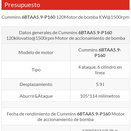
Presupuesto
Cummins
6BTAA5.9-P160
120Motor de bomba KW@1500rpm
Datos generales de Cummins
6BTAA5.9-P160
120kilovatio@1500rpm
Motor de accionamiento de bomba
Cummins
6BTAA5.9-
Modelo de motor
P160
4 ataque, 6 cilindro en
Tipo
linea
Desplazamiento
5.9 l
Aburrir&Ataque
105*114 milímetros
Fecha de rendimiento de Cummins
6BTAA5.9-P160
Motor
de accionamiento de bomba
120KW/160HP @