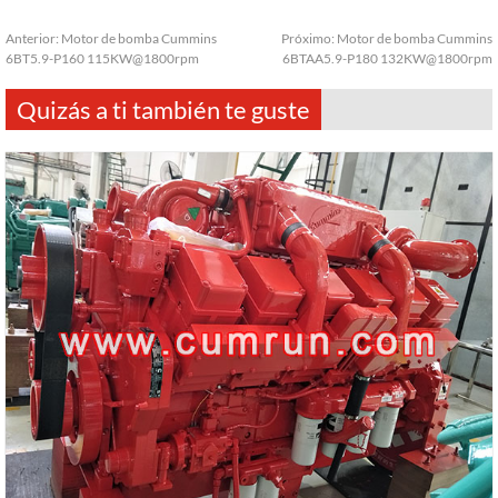
Anterior:
Motor de bomba Cummins
Próximo:
Motor de bomba Cummins
6BT5.9-P160 115KW@1800rpm
6BTAA5.9-P180 132KW@1800rpm
Quizás a ti también te guste