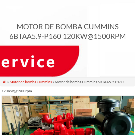
MOTOR DE BOMBA CUMMINS
6BTAA5.9-P160 120KW@1500RPM
»
Motor de bomba Cummins
» Motor de bomba Cummins 6BTAA5.9-P160

120KW@1500rpm