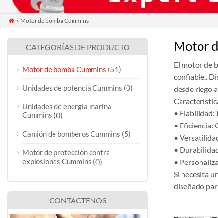
» Motor de bomba Cummins

Motor 
CATEGORÍAS DE PRODUCTO
El motor de 
(51)
Motor de bomba Cummins
confiable.. D
(0)
Unidades de potencia Cummins
desde riego a
Característic
Unidades de energía marina
• Fiabilidad:
Cummins
(0)
• Eficiencia:
(5)
Camión de bomberos Cummins
• Versatilida
• Durabilidad
Motor de protección contra
explosiones Cummins
(0)
• Personaliza
Si necesita u
diseñado para
CONTÁCTENOS