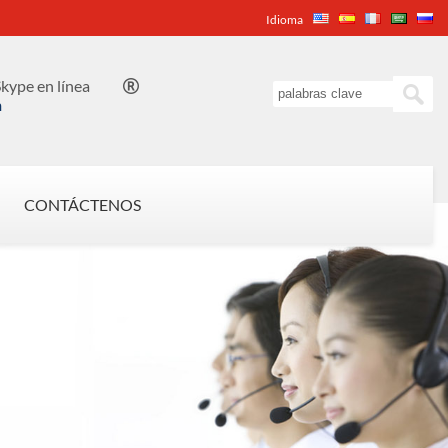
Idioma
kype en línea

n
CONTÁCTENOS