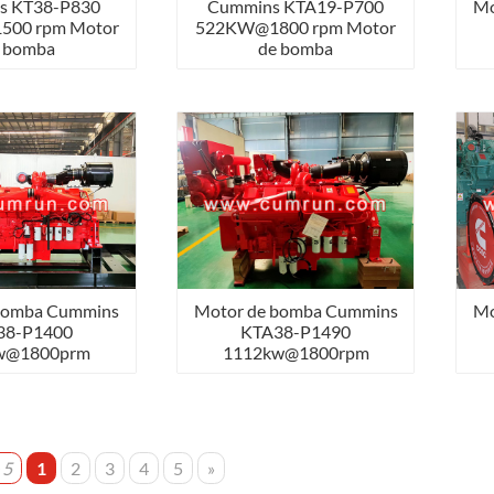
s KT38-P830
Cummins KTA19-P700
Mo
500 rpm Motor
522KW@1800 rpm Motor
 bomba
de bomba
bomba Cummins
Motor de bomba Cummins
Mo
38-P1400
KTA38-P1490
w@1800prm
1112kw@1800rpm
 5
1
2
3
4
5
»