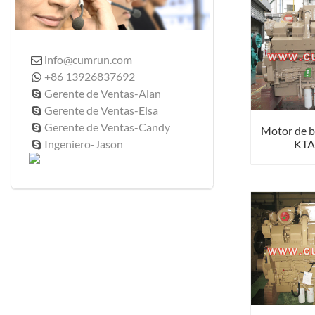
info@cumrun.com

+86 13926837692

Gerente de Ventas-Alan

Gerente de Ventas-Elsa

Gerente de Ventas-Candy

Motor de 
Ingeniero-Jason
KTA
