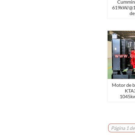
Cummin
619kW/@1
de
Motor de 
KTA
1045k
Página 1 de