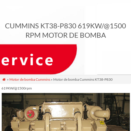
CUMMINS KT38-P830 619KW/@1500
RPM MOTOR DE BOMBA
»
Motor de bomba Cummins
» Motor de bomba Cummins KT38-P830

619KW/@1500rpm