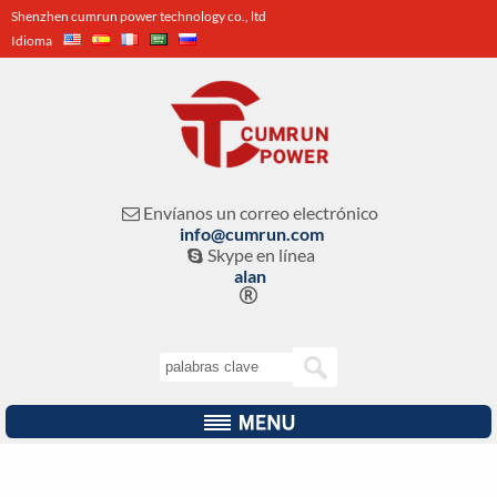
Shenzhen cumrun power technology co., ltd
Idioma
Envíanos un correo electrónico

info@cumrun.com
Skype en línea

alan
