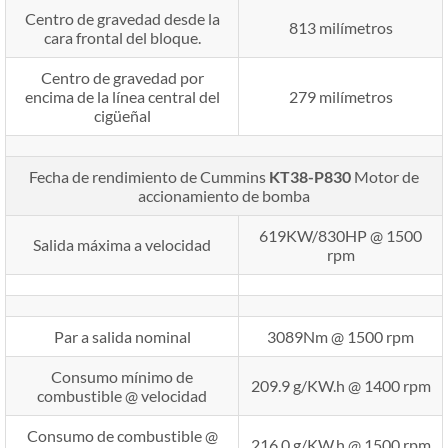
Centro de gravedad desde la
813 milímetros
cara frontal del bloque.
Centro de gravedad por
encima de la línea central del
279 milímetros
cigüeñal
Fecha de rendimiento de Cummins
KT38-P830
Motor de
accionamiento de bomba
619KW/830HP @ 1500
Salida máxima a velocidad
rpm
Par a salida nominal
3089Nm @ 1500 rpm
Consumo mínimo de
209.9 g/KW.h @ 1400 rpm
combustible @ velocidad
Consumo de combustible @
216.0 g/KW.h @ 1500 rpm