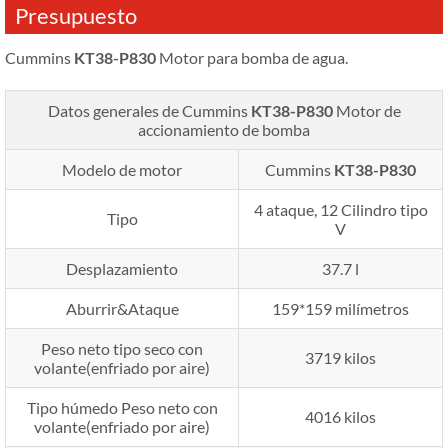
Presupuesto
Cummins
KT38-P830
Motor para bomba de agua.
Datos generales de Cummins
KT38-P830
Motor de
accionamiento de bomba
Modelo de motor
Cummins
KT38-P830
4 ataque, 12 Cilindro tipo
Tipo
V
Desplazamiento
37.7 l
Aburrir&Ataque
159*159 milímetros
Peso neto tipo seco con
3719 kilos
volante(enfriado por aire)
Tipo húmedo Peso neto con
4016 kilos
volante(enfriado por aire)