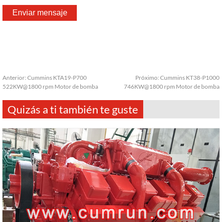
Anterior:
Cummins KTA19-P700
Próximo:
Cummins KT38-P1000
522KW@1800 rpm Motor de bomba
746KW@1800 rpm Motor de bomba
Quizás a ti también te guste