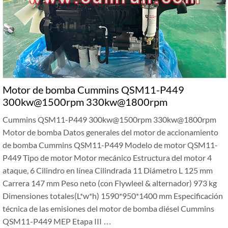
Motor de bomba Cummins QSM11-P449
300kw@1500rpm 330kw@1800rpm
Cummins QSM11-P449 300kw@1500rpm 330kw@1800rpm
Motor de bomba Datos generales del motor de accionamiento
de bomba Cummins QSM11-P449 Modelo de motor QSM11-
P449 Tipo de motor Motor mecánico Estructura del motor 4
ataque, 6 Cilindro en línea Cilindrada 11 Diámetro L 125 mm
Carrera 147 mm Peso neto (con Flywleel & alternador) 973 kg
Dimensiones totales(L*w*h) 1590*950*1400 mm Especificación
técnica de las emisiones del motor de bomba diésel Cummins
QSM11-P449 MEP Etapa III …