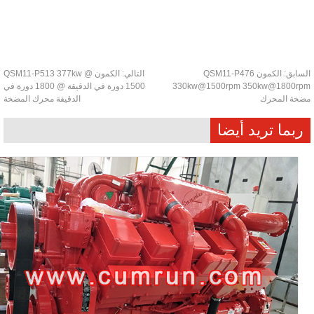
سابق:
الكمون QSM11-P476
التالي:
الكمون QSM11-P513 377kw @
330kw@1500rpm 350kw@1800r
1500 دورة في الدقيقة @ 1800 دورة في
خة المحرك
الدقيقة محرك المضخة
ربما تريد أيضا