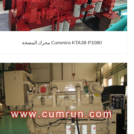
Cummins KTA38-P1080 محرك المضخة