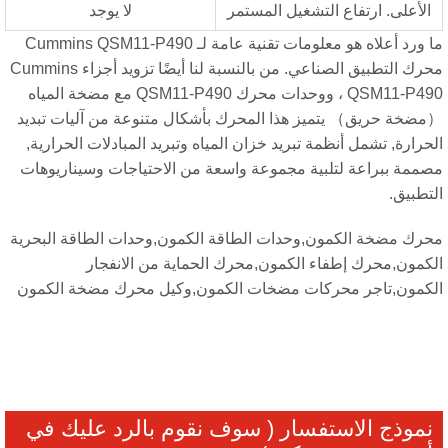
الأعلى. ارتفاع التشغيل المستمر
لا يوجد
ما ورد أعلاه هو معلومات تقنية عامة لـ Cummins QSM11-P490
محرك التطبيق الصناعي. من بالنسبة لنا أيضًا تزويد أجزاء Cummins
QSM11-P490 ، ووحدات محرك QSM11-P490 مع مضخة المياه
ضخة حريق） يتميز هذا المحرك بأشكال متنوعة من آليات تبديد
حرارة, تشمل أنظمة تبريد خزان المياه وتبريد المبادلات الحرارية,
ممة ببراعة لتلبية مجموعة واسعة من الاحتياجات وسيناريوهات
تطبيق.
رك مضخة الكمون,وحدات الطاقة الكمون,وحدات الطاقة البحرية
كمون,محرك إطفاء الكمون,محرك الحماية من الانفجار
كمون,تاجر محركات مضخات الكمون,وكيل محرك مضخة الكمون
نموذج الاستفسار ( سوف نقوم بالرد عليك في