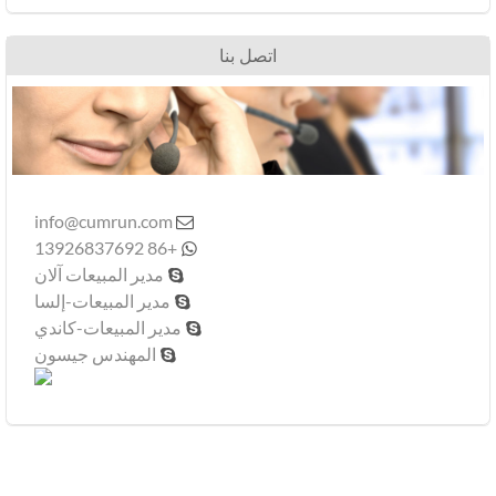
اتصل بنا
info@cumrun.com

+86 13926837692

مدير المبيعات آلان

مدير المبيعات-إلسا

مدير المبيعات-كاندي

المهندس جيسون
