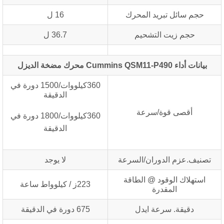
حجم سائل تبريد المحرك
16 ل
حجم زيت التشحيم
36.7 ل
بيانات أداء Cummins QSM11-P490 محرك مضخة الديزل
360كيلووات/1500 دورة في
الدقيقة
أقصى قوة/سرعة
360كيلووات/1800 دورة في
الدقيقة
تصنيف.عزم الدوران/السرعة
لا يوجد
استهلاك الوقود @ الطاقة
223ز / كيلوواط ساعة
المقدرة
دقيقة. سرعة ايدل
675 دورة في الدقيقة