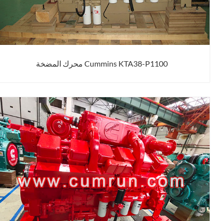
Cummins KTA38-P1100 محرك المضخة