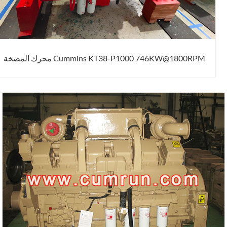
Cummins KT38-P1000 746KW@1800RPM محرك المضخة