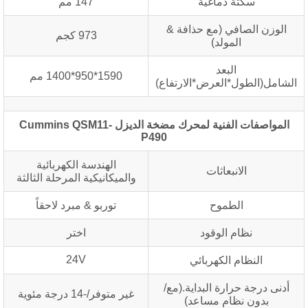
سكتة دماغية
147 مم
الوزن الصافي (مع حذافة &
973 كجم
المولد)
البعد
1590*950*1400 مم
الشامل(الطول*العرض*الارتفاع)
المواصفات الفنية لمحرك مضخة الديزل Cummins QSM11-
P490
الهندسة الكهربائية
الانبعاثات
والميكانيكية المرحلة الثالثة
الطموح
توربو & مبرد لاحقاً
نظام الوقود
اختر
24V
النظام الكهربائي
أدنى درجة حرارة البداية.(مع/
غير متوفر/-14 درجة مئوية
بدون نظام مساعد)