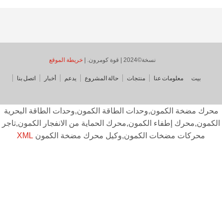
نسخة©2024 | قوة كومرون. |
خريطة الموقع
بيت
معلومات عنا
منتجات
حالة المشروع
يدعم
أخبار
اتصل بنا
حرك مضخة الكمون,وحدات الطاقة الكمون,وحدات الطاقة البحرية
كمون,محرك إطفاء الكمون,محرك الحماية من الانفجار الكمون,تاجر
محركات مضخات الكمون,وكيل محرك مضخة الكمون
XML