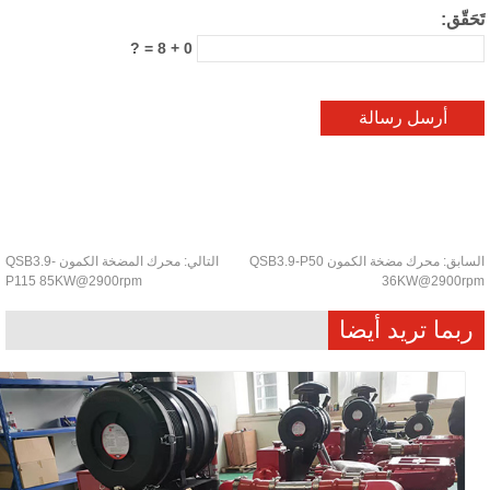
حَقّق:
0 + 8 = ?
سابق:
محرك مضخة الكمون QSB3.9-P50
التالي:
محرك المضخة الكمون QSB3.9-
P115 85KW@2900rpm
36KW@2900r
ربما تريد أيضا