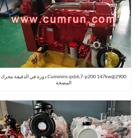
Cummins qsb6.7-p200 147kw@2900 دورة في الدقيقة محرك
المضخة