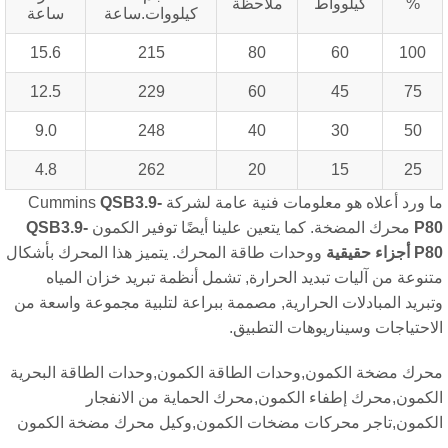
%
كيلوواط
ملاحظة
كيلووات.ساعة
ساعة
15.6
215
80
60
100
12.5
229
60
45
75
9.0
248
40
30
50
4.8
262
20
15
25
 ورد أعلاه هو معلومات فنية عامة لشركة Cummins
QSB3.9-
P8
محرك المضخة. كما يتعين علينا أيضًا توفير الكمون
QSB3.9-
P8
أجزاء حقيقية
ووحدات طاقة المحرك. يتميز هذا المحرك بأشكال
نوعة من آليات تبديد الحرارة, تشمل أنظمة تبريد خزان المياه
بريد المبادلات الحرارية, مصممة ببراعة لتلبية مجموعة واسعة من
احتياجات وسيناريوهات التطبيق.
رك مضخة الكمون,وحدات الطاقة الكمون,وحدات الطاقة البحرية
كمون,محرك إطفاء الكمون,محرك الحماية من الانفجار
كمون,تاجر محركات مضخات الكمون,وكيل محرك مضخة الكمون