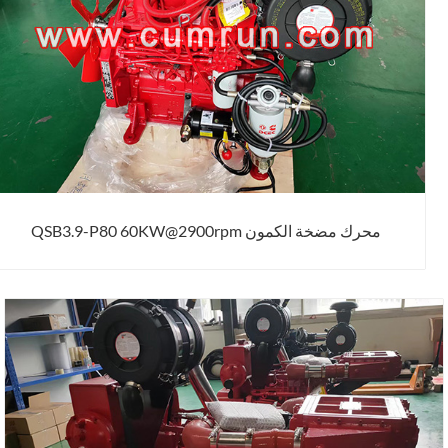
محرك مضخة الكمون QSB3.9-P80 60KW@2900rpm