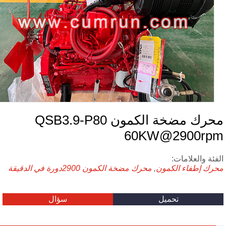
محرك مضخة الكمون QSB3.9-P80
60KW@2900rp
فئة والعلامات:
رك إطفاء الكمون
,
محرك مضخة الكمون
2900دورة في الدقيقة
تحميل
سؤال