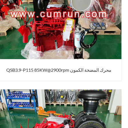
محرك المضخة الكمون QSB3.9-P115 85KW@2900rpm