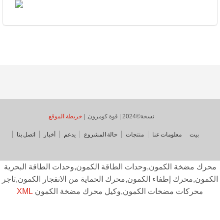
نسخة©2024 | قوة كومرون. |
خريطة الموقع
بيت
معلومات عنا
منتجات
حالة المشروع
يدعم
أخبار
اتصل بنا
حرك مضخة الكمون,وحدات الطاقة الكمون,وحدات الطاقة البحرية
كمون,محرك إطفاء الكمون,محرك الحماية من الانفجار الكمون,تاجر
محركات مضخات الكمون,وكيل محرك مضخة الكمون
XML