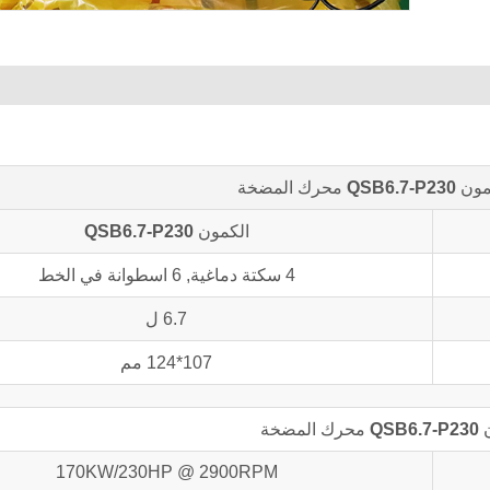
كمون
QSB6.7-P230
محرك المضخة
الكمون
QSB6.7-P230
4 سكتة دماغية, 6 اسطوانة في الخط
6.7 ل
107*124 مم
ن
QSB6.7-P230
محرك المضخة
170KW/230HP @ 2900RPM