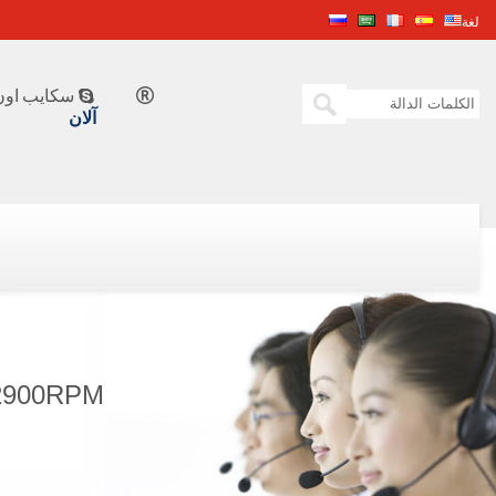
لغة
سكايب اون 


آلان
W@2900RPM