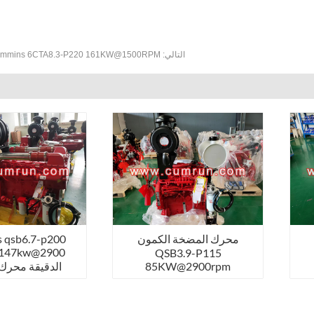
التالي:
Cummins 6CTA8.3-P220 161KW@1500RPM محرك الم
محرك المضخة الكمون
 qsb6.7-p200
QSB3.9-P115
85KW@2900rpm
الدقيقة محرك