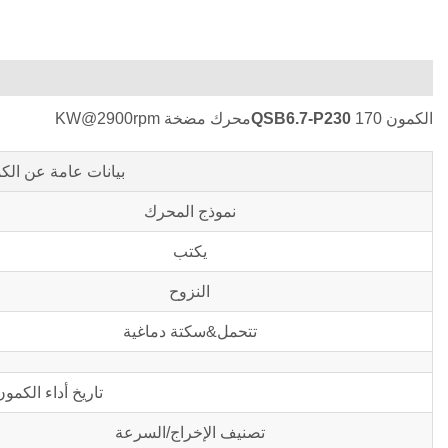
الكمون
170محرك مضخة KW@2900rpm
QSB6.7-P230
بيانات عامة عن ال
نموذج المحرك
يكتب
النزوح
تتحمل&سكتة دماغية
تاريخ أداء الكمو
تصنيف الإخراج/السرعة