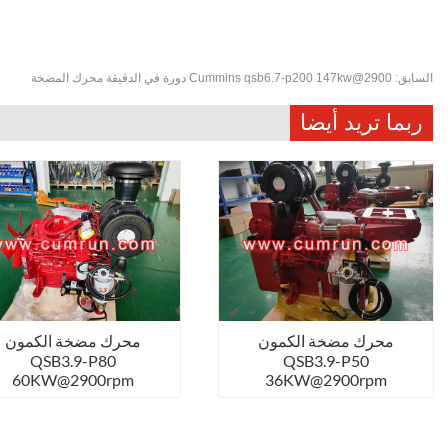
السابق:
Cummins qsb6.7-p200 147kw@2900 دورة في الدقيقة محرك المضخة
ربما تريد أيضا
محرك مضخة الكمون
محرك مضخة الكمون
QSB3.9-P80
QSB3.9-P50
60KW@2900rpm
36KW@2900rpm