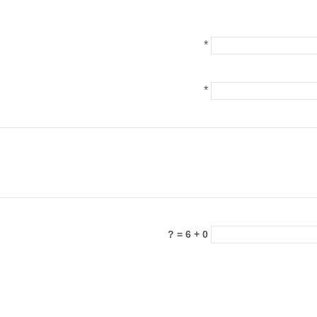
*
*
0 + 6 = ?