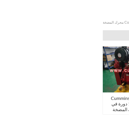
ضخة
Cummins
147kw@2900 دورة في
 المضخة