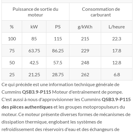
Puissance de sortie du
Consommation de
moteur
carburant
%
kW
PS
g/kW.h
L/heure
100
85
115
215
22.3
75
63.75
86.25
229
17.8
50
42.5
57.5
248
12.8
25
21.25
28.75
262
6.8
Ce qui précède est une information technique générale de
Cummins
QSB3.9-P115
Moteur d'entraînement de pompe.
C'est aussi à nous d'approvisionner les Cummins
QSB3.9-P115
des pièces authentiques
et les groupes motopropulseurs du
moteur. Ce moteur présente diverses formes de mécanismes de
dissipation thermique, englobant les systèmes de
refroidissement des réservoirs d'eau et des échangeurs de