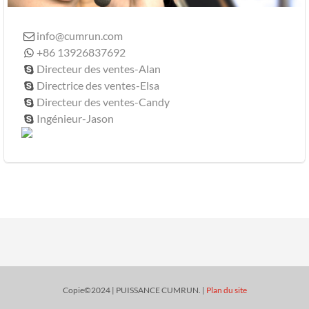
info@cumrun.com

+86 13926837692

Directeur des ventes-Alan

Directrice des ventes-Elsa

Directeur des ventes-Candy

Ingénieur-Jason

Copie©2024 | PUISSANCE CUMRUN. |
Plan du site