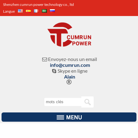
Shenzhen cumrun power technology co., ltd
Langue
Envoyez-nous un email

info@cumrun.com
Skype en ligne

Alain
