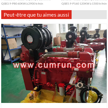
QSB3.9-P80 60KW à 2900 tr/min
QSB5.9-P160 120KW à 1500 tr/min
Peut-être que tu aimes aussi