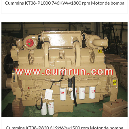
Cummins KT38-P1000 746KW@1800 rpm Motor de bomba
Cummins KT38-P830 619kW/@1500 rpm Motor de bomba