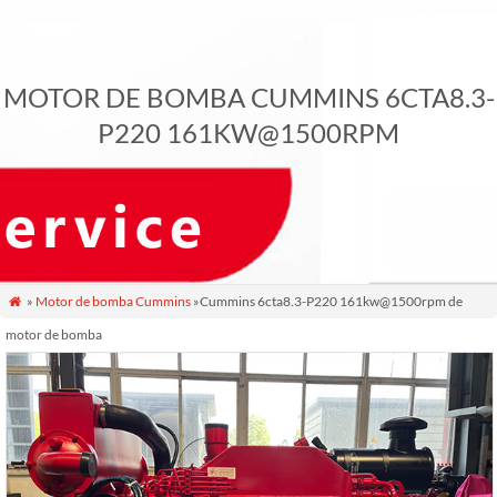
MOTOR DE BOMBA CUMMINS 6CTA8.3-
P220 161KW@1500RPM
»
Motor de bomba Cummins
»Cummins 6cta8.3-P220 161kw@1500rpm de

motor de bomba