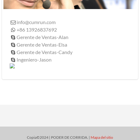
info@cumrun.com

+86 13926837692

Gerente de Ventas-Alan

Gerente de Ventas-Elsa

Gerente de Ventas-Candy

Ingeniero-Jason

Copia©2024 | PODER DE CORRIDA. |
Mapa del sitio