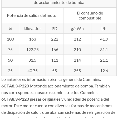
de accionamiento de bomba
El consumo de
Potencia de salida del motor
combustible
%
kilovatios
PD
g/kW.h
l/h
100
163
222
212
41.9
75
122.25
166
210
31.1
50
81.5
111
214
21.1
25
40.75
55
255
12.6
Lo anterior es información técnica general de Cummins.
6CTA8.3-P220
Motor de accionamiento de bomba. También
nos corresponde a nosotros suministrar los Cummins.
6CTA8.3-P220
piezas originales
y unidades de potencia del
motor. Este motor cuenta con diversas formas de mecanismos
de disipación de calor., que abarcan sistemas de refrigeración de