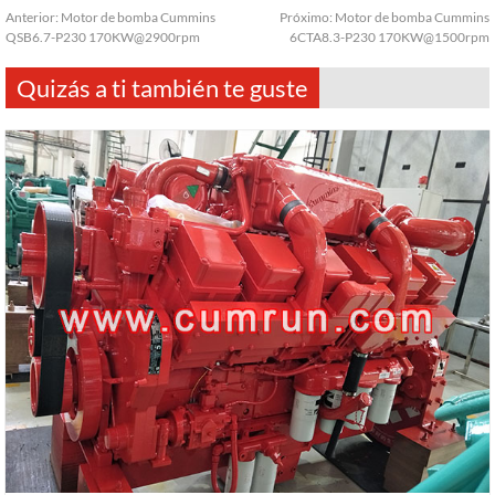
Anterior:
Motor de bomba Cummins
Próximo:
Motor de bomba Cummins
QSB6.7-P230 170KW@2900rpm
6CTA8.3-P230 170KW@1500rpm
Quizás a ti también te guste