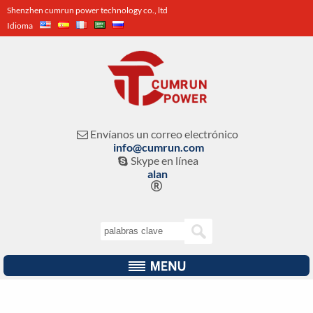
Shenzhen cumrun power technology co., ltd
Idioma
Envíanos un correo electrónico

info@cumrun.com
Skype en línea

alan
