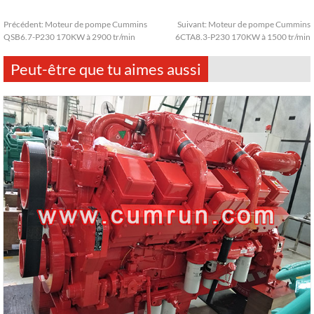
Précédent:
Moteur de pompe Cummins
Suivant:
Moteur de pompe Cummins
QSB6.7-P230 170KW à 2900 tr/min
6CTA8.3-P230 170KW à 1500 tr/min
Peut-être que tu aimes aussi