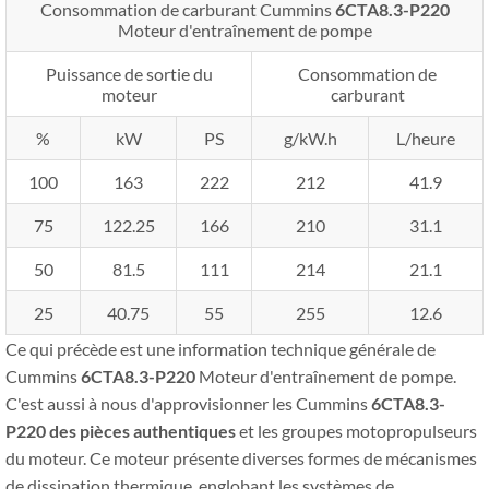
Consommation de carburant Cummins
6CTA8.3-P220
Moteur d'entraînement de pompe
Puissance de sortie du
Consommation de
moteur
carburant
%
kW
PS
g/kW.h
L/heure
100
163
222
212
41.9
75
122.25
166
210
31.1
50
81.5
111
214
21.1
25
40.75
55
255
12.6
Ce qui précède est une information technique générale de
Cummins
6CTA8.3-P220
Moteur d'entraînement de pompe.
C'est aussi à nous d'approvisionner les Cummins
6CTA8.3-
P220
des pièces authentiques
et les groupes motopropulseurs
du moteur. Ce moteur présente diverses formes de mécanismes
de dissipation thermique, englobant les systèmes de