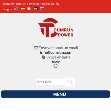
Shenzhen cumrun power technology co., ltd
Langue
Envoyez-nous un email

info@cumrun.com
Skype en ligne

Alain
