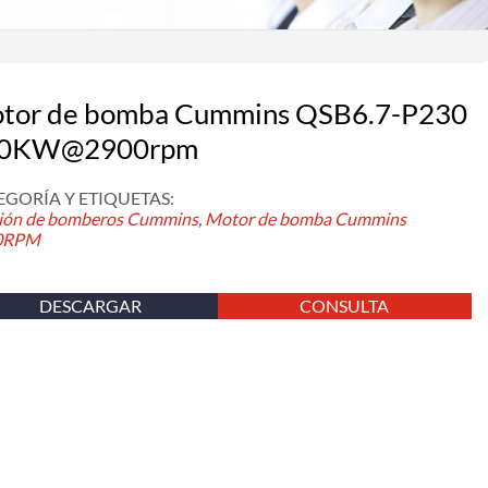
tor de bomba Cummins QSB6.7-P230
0KW@2900rpm
EGORÍA Y ETIQUETAS:
ón de bomberos Cummins
,
Motor de bomba Cummins
0RPM
DESCARGAR
CONSULTA