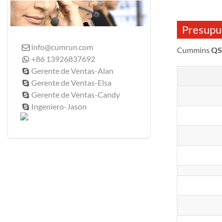
Presupu
info@cumrun.com

Cummins
QS
+86 13926837692

Gerente de Ventas-Alan

Gerente de Ventas-Elsa

Gerente de Ventas-Candy

Ingeniero-Jason
