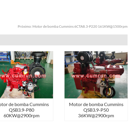
Próximo:
Motor de bomba Cummins 6CTA8.3-P220 161KW@1500rpm
tor de bomba Cummins
Motor de bomba Cummins
QSB3.9-P80
QSB3.9-P50
60KW@2900rpm
36KW@2900rpm