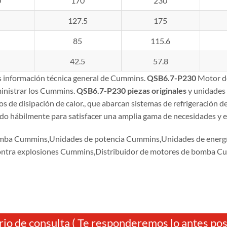
0
170
230
127.5
175
85
115.6
42.5
57.8
es información técnica general de Cummins.
QSB6.7-P230
Motor d
inistrar los Cummins.
QSB6.7-P230
piezas originales
y unidades 
 de disipación de calor., que abarcan sistemas de refrigeración d
ado hábilmente para satisfacer una amplia gama de necesidades y es
mba Cummins,Unidades de potencia Cummins,Unidades de ener
ontra explosiones Cummins,Distribuidor de motores de bomba
io de consulta ( Te responderemos lo antes posi