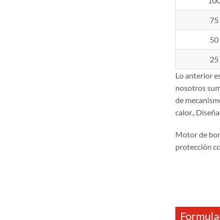
10
75
50
25
Lo anterior 
nosotros sum
de mecanismos
calor., Diseñ
Motor de bo
protección c
Formular