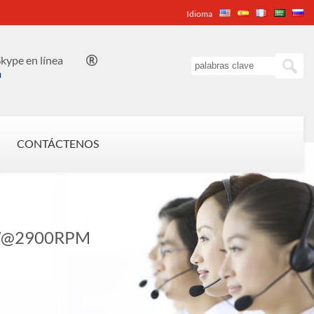
Idioma
kype en línea

n
CONTÁCTENOS
W@2900RPM