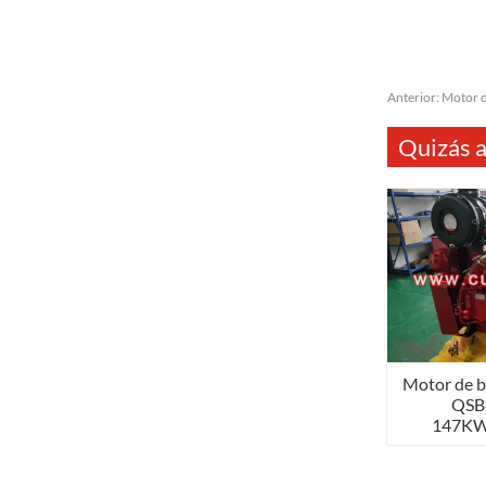
Anterior:
Motor 
Quizás a
Motor de 
QSB
147K