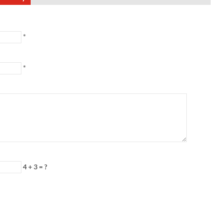
*
*
4 + 3 = ?