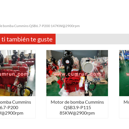
de bomba Cummins QSB6.7-P200 147KW@2900rpm
 ti también te guste
bomba Cummins
Motor de bomba Cummins
Mo
6.7-P200
QSB3.9-P115
W@2900rpm
85KW@2900rpm