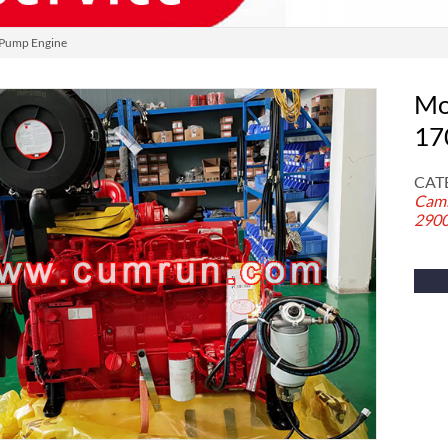
Pump Engine
Mo
17
CAT
Cami
290