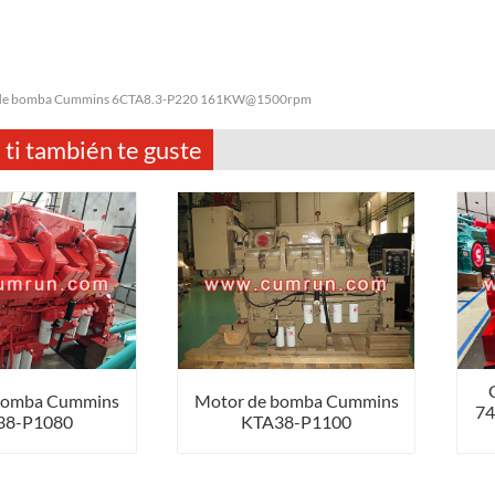
de bomba Cummins 6CTA8.3-P220 161KW@1500rpm
 ti también te guste
bomba Cummins
Motor de bomba Cummins
7
38-P1080
KTA38-P1100