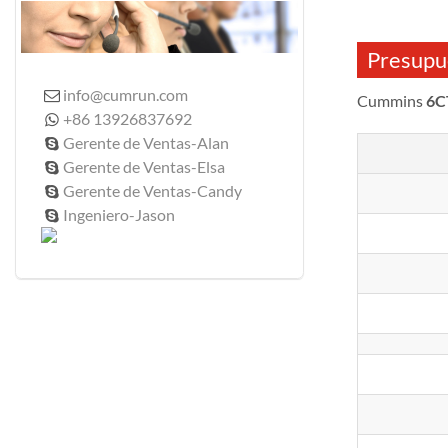
Presupu
info@cumrun.com

Cummins
6C
+86 13926837692

Gerente de Ventas-Alan

Gerente de Ventas-Elsa

Gerente de Ventas-Candy

Ingeniero-Jason
