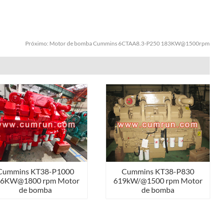
Próximo:
Motor de bomba Cummins 6CTAA8.3-P250 183KW@1500rpm
Cummins KT38-P1000
Cummins KT38-P830
46KW@1800 rpm Motor
619kW/@1500 rpm Motor
de bomba
de bomba