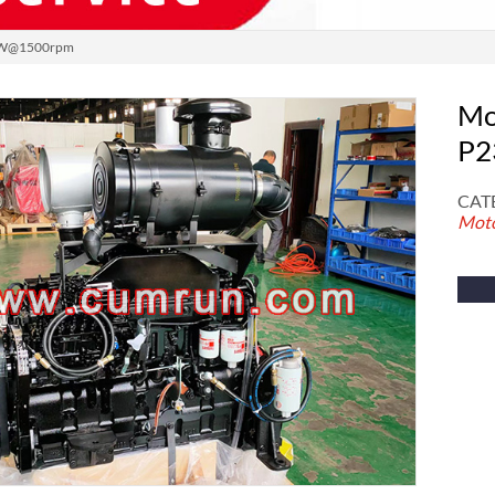
0KW@1500rpm
Mo
P2
CAT
Moto