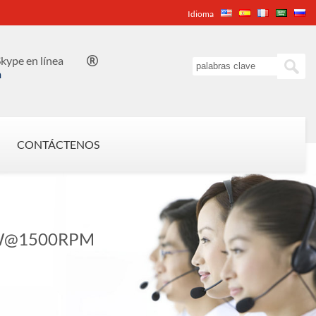
Idioma
kype en línea

n
CONTÁCTENOS
KW@1500RPM