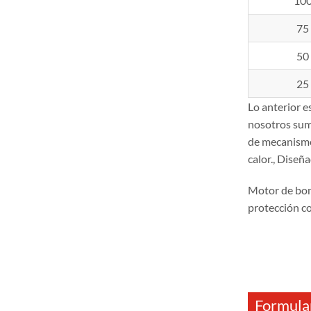
10
75
50
25
Lo anterior 
nosotros sum
de mecanismos
calor., Diseñ
Motor de bo
protección c
Formular