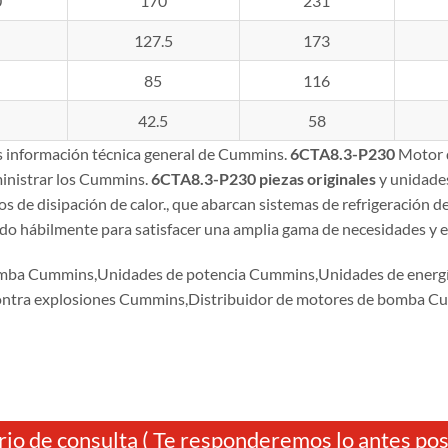
0
170
231
127.5
173
85
116
42.5
58
es información técnica general de Cummins.
6CTA8.3-P230
Motor 
inistrar los Cummins.
6CTA8.3-P230
piezas originales
y unidades
 de disipación de calor., que abarcan sistemas de refrigeración d
ado hábilmente para satisfacer una amplia gama de necesidades y es
mba Cummins,Unidades de potencia Cummins,Unidades de ener
ontra explosiones Cummins,Distribuidor de motores de bomba
io de consulta ( Te responderemos lo antes posi