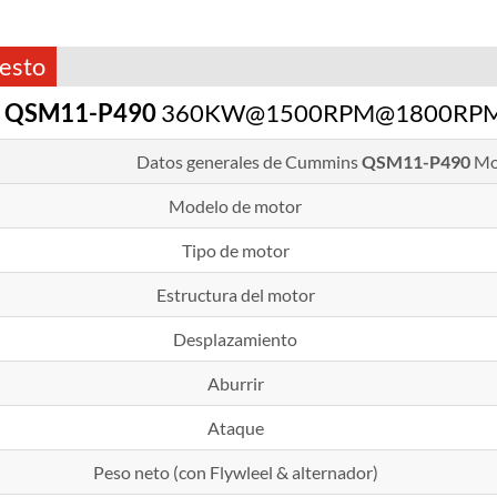
esto
s
QSM11-P490
360KW@1500RPM@1800RPM M
Datos generales de Cummins
QSM11-P490
Mot
Modelo de motor
Tipo de motor
Estructura del motor
Desplazamiento
Aburrir
Ataque
Peso neto (con Flywleel & alternador)