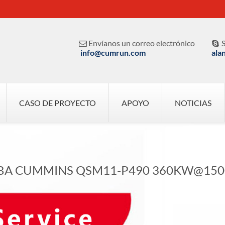
Envíanos un correo electrónico
S


info@cumrun.com
ala
CASO DE PROYECTO
APOYO
NOTICIAS
BA CUMMINS QSM11-P490 360KW@15