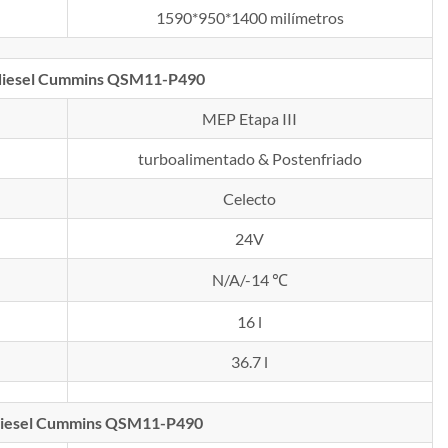
1590*950*1400 milímetros
a diesel Cummins QSM11-P490
MEP Etapa III
turboalimentado & Postenfriado
Celecto
24V
N/A/-14 ℃
16 l
36.7 l
 diesel Cummins QSM11-P490