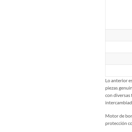
Lo anterior 
piezas genu
con diversas 
intercambiado
Motor de bo
protección c