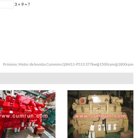
3 + 9 = ?
Próximo:
Motor de bomba Cummins QSM11-P513 377kw@1500rpm@1800rpm