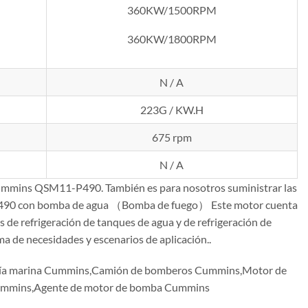
360KW/1500RPM
360KW/1800RPM
N / A
223G / KW.H
675 rpm
N / A
l Cummins QSM11-P490. También es para nosotros suministrar las
490 con bomba de agua （Bomba de fuego） Este motor cuenta
 de refrigeración de tanques de agua y de refrigeración de
a de necesidades y escenarios de aplicación..
gía marina Cummins,Camión de bomberos Cummins,Motor de
 Cummins,Agente de motor de bomba Cummins