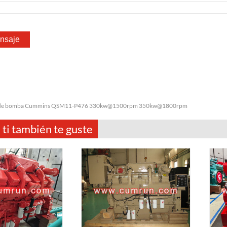
de bomba Cummins QSM11-P476 330kw@1500rpm 350kw@1800rpm
 ti también te guste