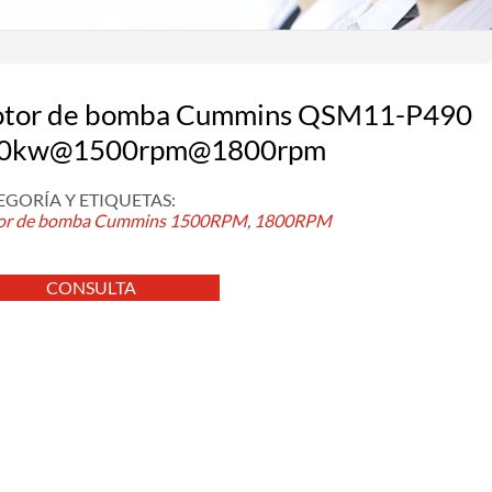
tor de bomba Cummins QSM11-P490
0kw@1500rpm@1800rpm
EGORÍA Y ETIQUETAS:
r de bomba Cummins
1500RPM
,
1800RPM
CONSULTA