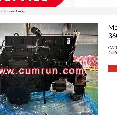
rpm Pump Engine
Mo
36
CAT
Moto