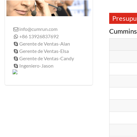
Presupu
info@cumrun.com

Cummin
+86 13926837692

Gerente de Ventas-Alan

Gerente de Ventas-Elsa

Gerente de Ventas-Candy

Ingeniero-Jason
