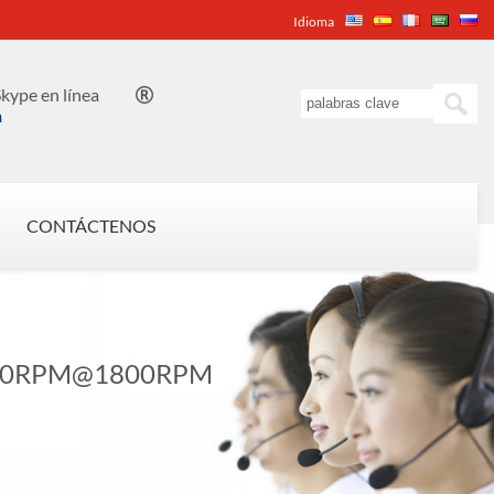
Idioma
kype en línea

n
CONTÁCTENOS
00RPM@1800RPM